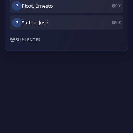
Picot, Ernesto
?
90'
Yudica, José
?
90'
SUPLENTES