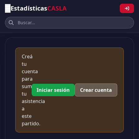
Estadísticas
CASLA
Creá
tu
cuenta
para
sumar
Iniciar sesión
Crear cuenta
tu
asistencia
a
este
partido.