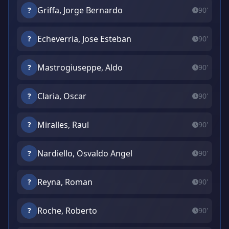
Griffa, Jorge Bernardo
?
90'
Echeverria, Jose Esteban
?
90'
Mastrogiuseppe, Aldo
?
90'
Claria, Oscar
?
90'
Miralles, Raul
?
90'
Nardiello, Osvaldo Angel
?
90'
Reyna, Roman
?
90'
Roche, Roberto
?
90'