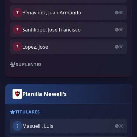
Benavidez, Juan Armando
?
90'
Sanfilippo, Jose Francisco
?
90'
Lopez, Jose
?
90'
SUPLENTES
Planilla Newell's
TITULARES
Masuelli, Luis
?
90'