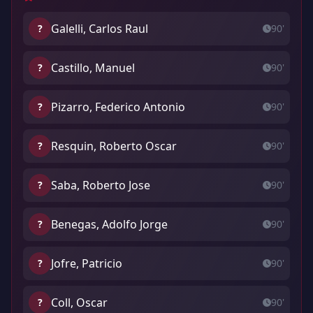
Galelli, Carlos Raul
?
90'
Castillo, Manuel
?
90'
Pizarro, Federico Antonio
?
90'
Resquin, Roberto Oscar
?
90'
Saba, Roberto Jose
?
90'
Benegas, Adolfo Jorge
?
90'
Jofre, Patricio
?
90'
Coll, Oscar
?
90'