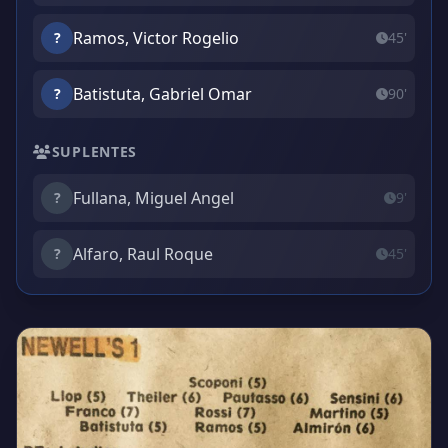
Ramos, Victor Rogelio
?
45'
Batistuta, Gabriel Omar
?
90'
SUPLENTES
Fullana, Miguel Angel
?
9'
Alfaro, Raul Roque
?
45'