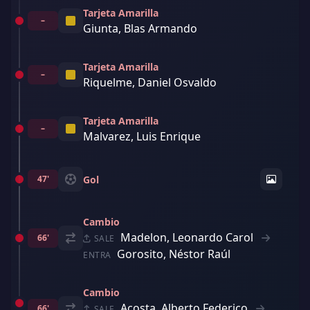
Tarjeta Amarilla
–
Giunta, Blas Armando
Tarjeta Amarilla
–
Riquelme, Daniel Osvaldo
Tarjeta Amarilla
–
Malvarez, Luis Enrique
47'
Gol
Cambio
Madelon, Leonardo Carol
66'
SALE
Gorosito, Néstor Raúl
ENTRA
Cambio
Acosta, Alberto Federico
66'
SALE