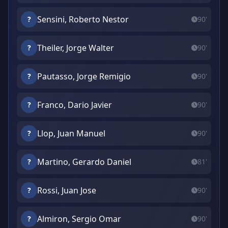
Sensini, Roberto Nestor
?
90'
Theiler, Jorge Walter
?
90'
Pautasso, Jorge Remigio
?
90'
Franco, Dario Javier
?
90'
Llop, Juan Manuel
?
90'
Martino, Gerardo Daniel
?
81'
Rossi, Juan Jose
?
90'
Almiron, Sergio Omar
?
90'