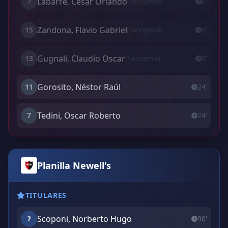
Labarre, Cesar Orlando
?
0'
(No ingresó)
Zandona, Flavio Gabriel
15
0'
(No ingresó)
Gugnali, Claudio Oscar
13
0'
(No ingresó)
Gorosito, Néstor Raúl
11
24'
Tedini, Oscar Roberto
7
24'
Planilla Newell's
TITULARES
Scoponi, Norberto Hugo
?
90'