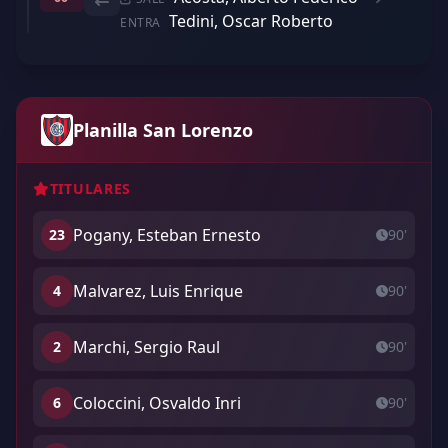
Tedini, Oscar Roberto
ENTRA
Planilla San Lorenzo
TITULARES
Pogany, Esteban Ernesto
23
90'
Malvarez, Luis Enrique
4
90'
Marchi, Sergio Raul
2
90'
Coloccini, Osvaldo Inri
6
90'