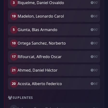
Riquelme, Daniel Osvaldo
3
90'
Madelon, Leonardo Carol
19
66'
Giunta, Blas Armando
5
90'
Ortega Sanchez, Norberto
10
90'
Rifourcat, Alfredo Oscar
17
90'
Ahmed, Daniel Héctor
21
90'
Acosta, Alberto Federico
20
66'
SUPLENTES