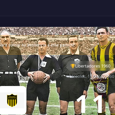
ara sumar tu asistencia a este partido.
Libertadores 1960
miércoles, 18 mayo 1960
1
1
-