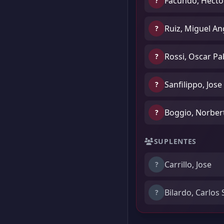
Facundo, Hecto
?
Ruiz, Miguel An
?
Rossi, Oscar Pa
?
Sanfilippo, Jose
?
Boggio, Norber
?
SUPLENTES
Carrillo, Jose
?
Bilardo, Carlos
?