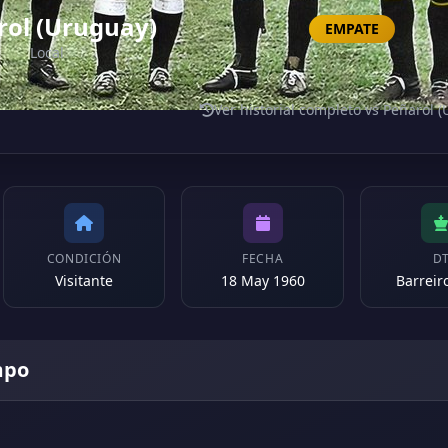
rol (Uruguay)
EMPATE
Local
Ver historial completo vs Peñarol 
CONDICIÓN
FECHA
D
Visitante
18 May 1960
Barreiro
mpo