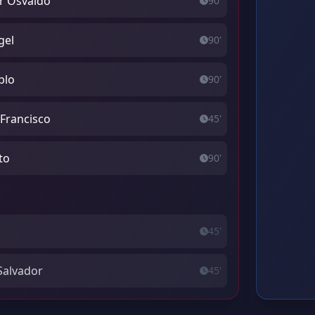
r Osvaldo
90'
gel
90'
blo
90'
 Francisco
45'
to
90'
45'
 Salvador
45'