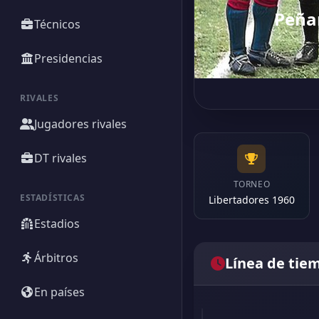
Peña
Técnicos
Presidencias
RIVALES
Jugadores rivales
DT rivales
TORNEO
ESTADÍSTICAS
Libertadores 1960
Estadios
Árbitros
Línea de tie
En países