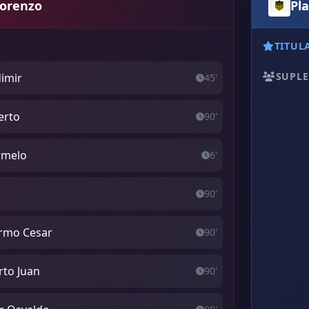
Lorenzo
Pla
TITUL
SUPLE
dimir
45'
erto
90'
rmelo
6'
l
90'
ermo Cesar
90'
rto Juan
90'