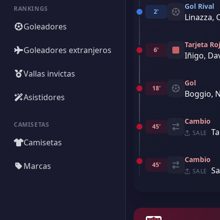
Gol Rival
RANKINGS
2'
Linazza, 
Goleadores
Tarjeta Ro
Goleadores extranjeros
6'
Iñigo, Da
Vallas invictas
Gol
18'
Boggio, 
Asistidores
Cambio
CAMISETAS
45'
Ta
SALE
Camisetas
Cambio
Marcas
45'
Sa
SALE