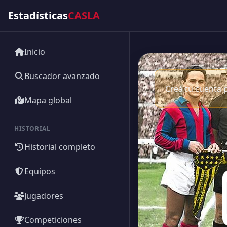
Estadísticas
CASLA
Inicio
Buscador avanzado
Creá tu cuenta p
Mapa global
HISTORIAL
Historial completo
Equipos
Jugadores
Competiciones