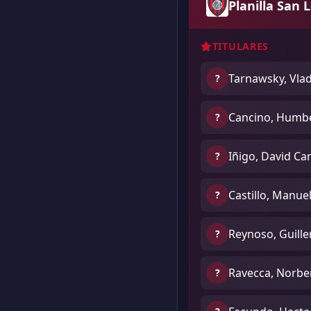
Planilla San 
TITULARES
Tarnawsky, Vla
?
Cancino, Humb
?
Iñigo, David Ca
?
Castillo, Manue
?
Reynoso, Guill
?
Ravecca, Norbe
?