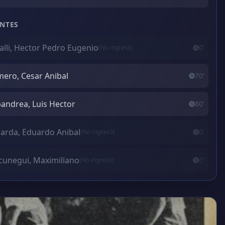
NTES
alli, Hector Pedro Eugenio
0'
(No ingresó)
ero, Cesar Anibal
70'
andrea, Luis Hector
80'
arda, Eduardo Anibal
0'
(No ingresó)
cunegui, Maximiliano
0'
(No ingresó)