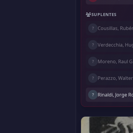
SUPLENTES
Cousillas, Rubé
?
Verdecchia, Hu
?
Moreno, Raul G
?
Perazzo, Walte
?
Rinaldi, Jorge 
?