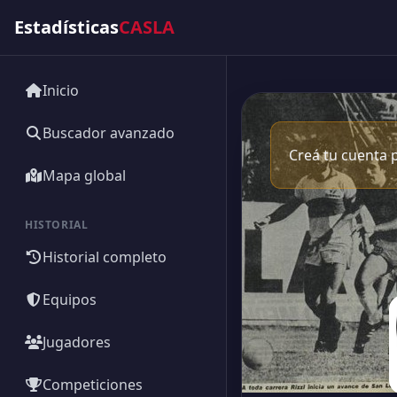
Estadísticas
CASLA
Inicio
Buscador avanzado
Creá tu cuenta p
Mapa global
HISTORIAL
Historial completo
Equipos
Jugadores
Competiciones