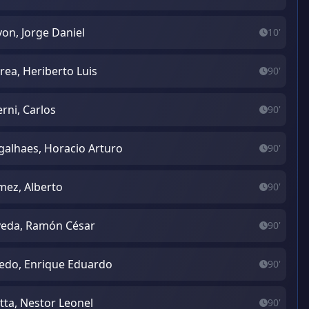
on, Jorge Daniel
10'
rea, Heriberto Luis
90'
erni, Carlos
90'
alhaes, Horacio Arturo
90'
ez, Alberto
90'
eda, Ramón César
90'
edo, Enrique Eduardo
90'
tta, Nestor Leonel
90'