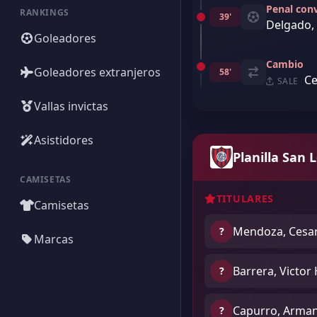
Penal con
RANKINGS
39'
Delgado,
Goleadores
Cambio
Goleadores extranjeros
58'
Ce
SALE
Vallas invictas
Asistidores
Planilla San 
CAMISETAS
TITULARES
Camisetas
Mendoza, Cesa
?
Marcas
Barrera, Victor
?
Capurro, Arma
?