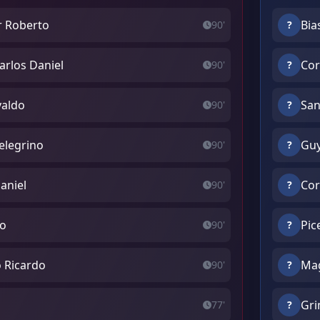
r Roberto
Bia
90'
?
arlos Daniel
Cor
90'
?
valdo
San
90'
?
elegrino
Guy
90'
?
aniel
Cor
90'
?
fo
Pic
90'
?
o Ricardo
Mag
90'
?
Gri
77'
?