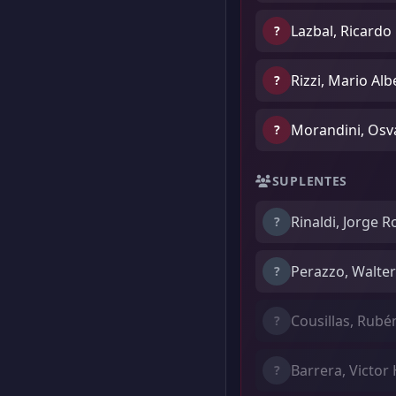
Lazbal, Ricardo
?
Rizzi, Mario Alb
?
Morandini, Osv
?
SUPLENTES
Rinaldi, Jorge 
?
Perazzo, Walte
?
Cousillas, Rubé
?
Barrera, Victor
?