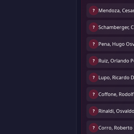
Mendoza, Cesa
?
Schamberger, C
?
Pena, Hugo Os
?
Ruiz, Orlando P
?
Lupo, Ricardo D
?
Coffone, Rodol
?
Rinaldi, Osvald
?
Corro, Roberto
?