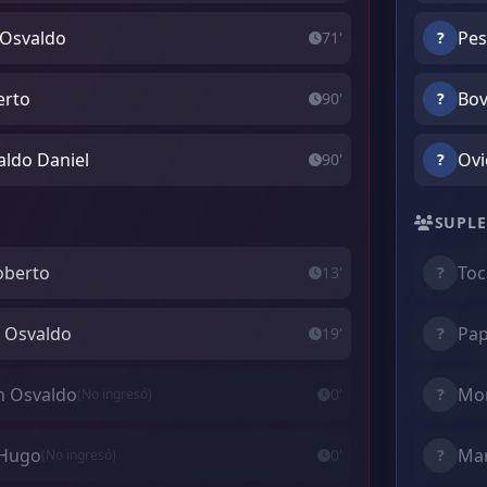
 Osvaldo
Pes
71'
?
erto
Bov
90'
?
aldo Daniel
Ovi
90'
?
SUPLE
Roberto
Toc
13'
?
r Osvaldo
Pap
19'
?
n Osvaldo
Mor
0'
?
(No ingresó)
 Hugo
Man
0'
?
(No ingresó)