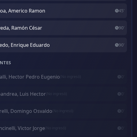
oa, Americo Ramon
45'
eda, Ramón César
90'
edo, Enrique Eduardo
90'
NTES
alli, Hector Pedro Eugenio
0'
(No ingresó)
andrea, Luis Hector
0'
(No ingresó)
elli, Domingo Osvaldo
0'
(No ingresó)
cinelli, Victor Jorge
0'
(No ingresó)