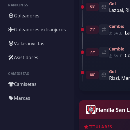
Gol
RANKINGS
53'
Lazbal, R
Goleadores
Cambio
Goleadores extranjeros
71'
La
SALE
Vallas invictas
Cambio
77'
Co
SALE
Asistidores
Gol
CAMISETAS
88'
Rizzi, Ma
Camisetas
Marcas
Planilla San 
TITULARES