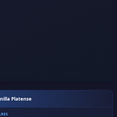
nilla Platense
ARES