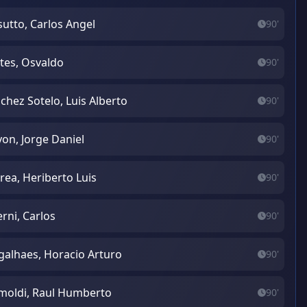
sutto, Carlos Angel
90'
tes, Osvaldo
90'
chez Sotelo, Luis Alberto
90'
on, Jorge Daniel
90'
rea, Heriberto Luis
90'
erni, Carlos
90'
alhaes, Horacio Arturo
90'
moldi, Raul Humberto
90'