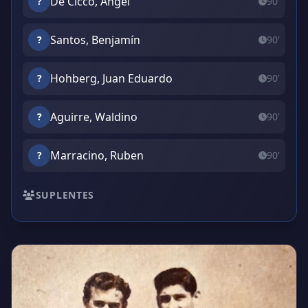
De Cicco, Angel
?
90'
Santos, Benjamín
?
90'
Hohberg, Juan Eduardo
?
90'
Aguirre, Waldino
?
90'
Marracino, Ruben
?
90'
SUPLENTES