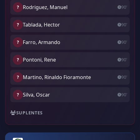
Rodriguez, Manuel
?
90'
Tablada, Hector
?
90'
Farro, Armando
?
90'
Pontoni, Rene
?
90'
Martino, Rinaldo Fioramonte
?
90'
Silva, Oscar
?
90'
SUPLENTES