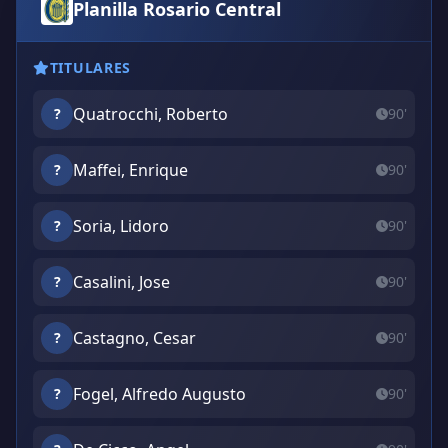
Planilla Rosario Central
TITULARES
Quatrocchi, Roberto
?
90'
Maffei, Enrique
?
90'
Soria, Lidoro
?
90'
Casalini, Jose
?
90'
Castagno, Cesar
?
90'
Fogel, Alfredo Augusto
?
90'