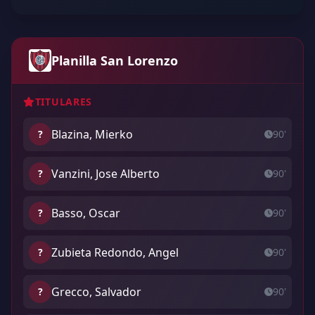
Planilla San Lorenzo
TITULARES
Blazina, Mierko
?
90'
Vanzini, Jose Alberto
?
90'
Basso, Oscar
?
90'
Zubieta Redondo, Angel
?
90'
Grecco, Salvador
?
90'