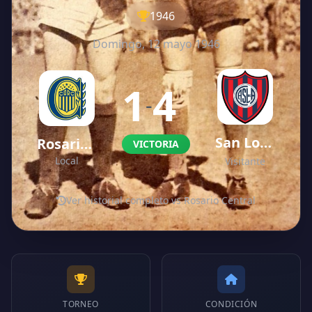
1946
Domingo, 12 mayo 1946
1
4
-
San Lorenzo
Rosario Central
VICTORIA
Local
Visitante
Ver historial completo vs Rosario Central
TORNEO
CONDICIÓN