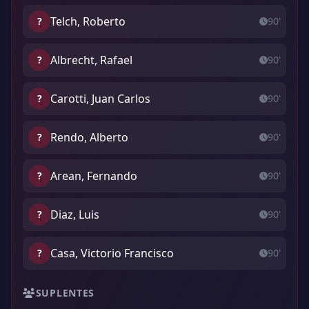
Telch, Roberto
?
90'
Albrecht, Rafael
?
90'
Carotti, Juan Carlos
?
90'
Rendo, Alberto
?
90'
Arean, Fernando
?
90'
Diaz, Luis
?
90'
Casa, Victorio Francisco
?
90'
SUPLENTES