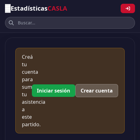
Estadísticas
CASLA
Creá
tu
cuenta
para
sumar
Iniciar sesión
Crear cuenta
tu
asistencia
a
este
partido.