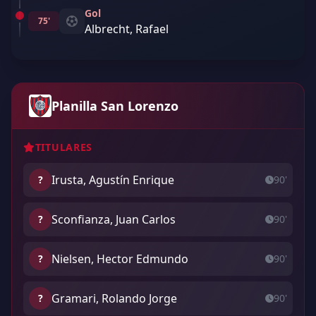
Gol
75'
Albrecht, Rafael
Planilla San Lorenzo
TITULARES
Irusta, Agustín Enrique
?
90'
Sconfianza, Juan Carlos
?
90'
Nielsen, Hector Edmundo
?
90'
Gramari, Rolando Jorge
?
90'