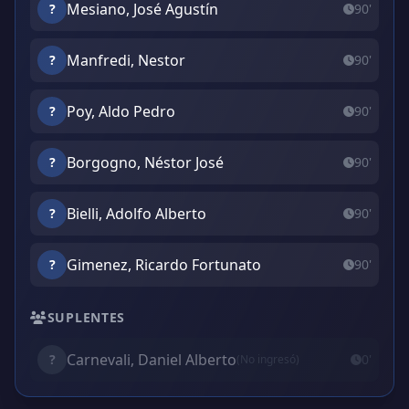
Mesiano, José Agustín
?
90'
Manfredi, Nestor
?
90'
Poy, Aldo Pedro
?
90'
Borgogno, Néstor José
?
90'
Bielli, Adolfo Alberto
?
90'
Gimenez, Ricardo Fortunato
?
90'
SUPLENTES
Carnevali, Daniel Alberto
?
0'
(No ingresó)