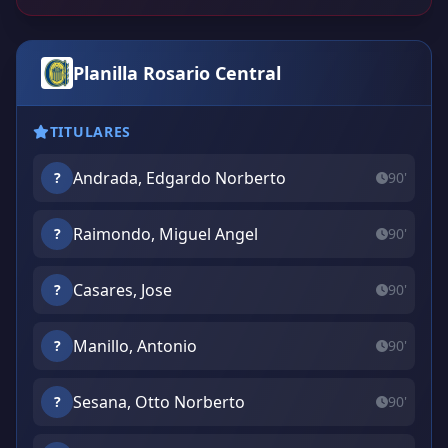
Planilla Rosario Central
TITULARES
Andrada, Edgardo Norberto
?
90'
Raimondo, Miguel Angel
?
90'
Casares, Jose
?
90'
Manillo, Antonio
?
90'
Sesana, Otto Norberto
?
90'