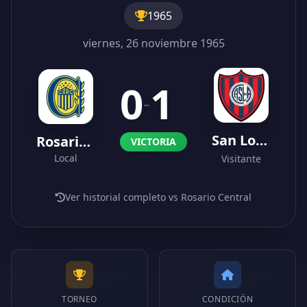
1965
viernes, 26 noviembre 1965
0
1
-
San Lorenzo
Rosario Central
VICTORIA
Local
Visitante
Ver historial completo vs Rosario Central
TORNEO
CONDICIÓN