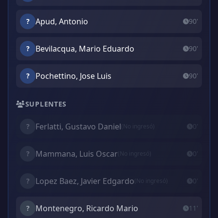
Apud, Antonio
?
90'
Bevilacqua, Mario Eduardo
?
90'
Pochettino, Jose Luis
?
90'
SUPLENTES
Ferlatti, Gustavo Daniel
?
0'
(No ingresó)
Mammana, Luis Oscar
?
0'
(No ingresó)
Lopez Baez, Javier Edgardo
?
0'
(No ingresó)
Montenegro, Ricardo Mario
?
11'