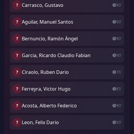
Carrasco, Gustavo
?
90'
Aguilar, Manuel Santos
?
90'
Bernuncio, Ramón Ángel
?
90'
Garcia, Ricardo Claudio Fabian
?
90'
Ciraolo, Ruben Dario
?
76'
Ferreyra, Victor Hugo
?
85'
Acosta, Alberto Federico
?
90'
Leon, Felix Dario
?
90'