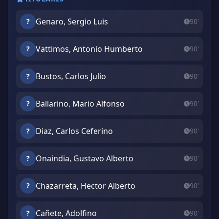
Genaro, Sergio Luis
?
90'
Vattimos, Antonio Humberto
?
90'
Bustos, Carlos Julio
?
90'
Ballarino, Mario Alfonso
?
90'
Diaz, Carlos Ceferino
?
90'
Onaindia, Gustavo Alberto
?
90'
Chazarreta, Hector Alberto
?
90'
Cañete, Adolfino
?
90'