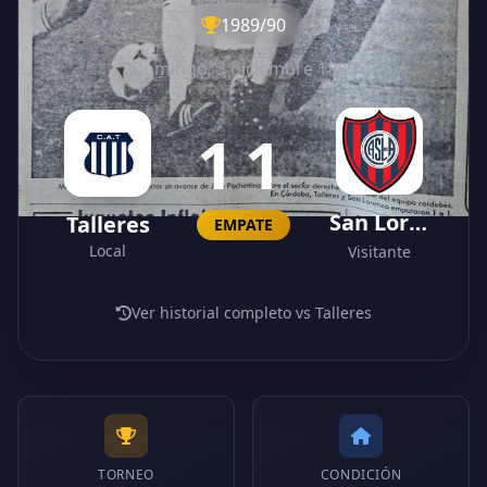
1989/90
Domingo, 3 diciembre 1989
1
1
-
San Lorenzo
Talleres
EMPATE
Local
Visitante
Ver historial completo vs Talleres
TORNEO
CONDICIÓN