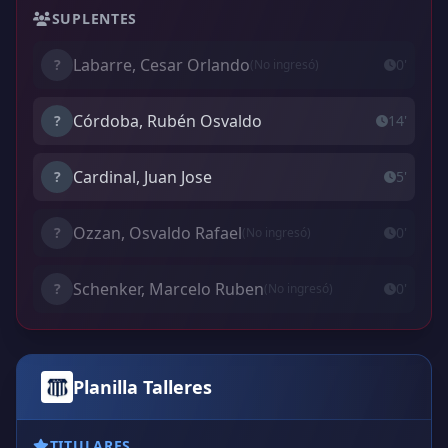
SUPLENTES
Labarre, Cesar Orlando
?
0'
(No ingresó)
Córdoba, Rubén Osvaldo
?
14'
Cardinal, Juan Jose
?
5'
Ozzan, Osvaldo Rafael
?
0'
(No ingresó)
Schenker, Marcelo Ruben
?
0'
(No ingresó)
Planilla Talleres
TITULARES