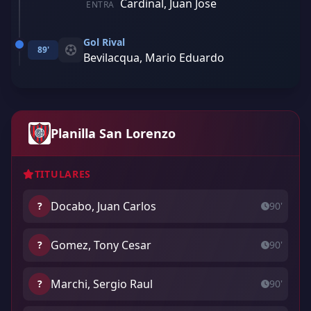
Cardinal, Juan Jose
ENTRA
Gol Rival
89'
Bevilacqua, Mario Eduardo
Planilla San Lorenzo
TITULARES
Docabo, Juan Carlos
?
90'
Gomez, Tony Cesar
?
90'
Marchi, Sergio Raul
?
90'