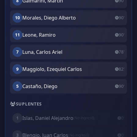
Galmarini, Martin
8
90'
Morales, Diego Alberto
10
90'
Leone, Ramiro
11
90'
Luna, Carlos Ariel
7
78'
Maggiolo, Ezequiel Carlos
9
82'
Castaño, Diego
5
90'
SUPLENTES
Islas, Daniel Alejandro
1
0'
(No ingresó)
Blengio, Juan Carlos
3
0'
(No ingresó)