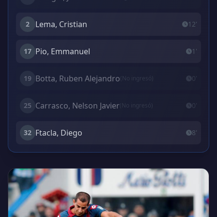
Lema, Cristian
2
12'
Pio, Emmanuel
17
1'
Botta, Ruben Alejandro
19
0'
(No ingresó)
Carrasco, Nelson Javier
25
0'
(No ingresó)
Ftacla, Diego
32
8'