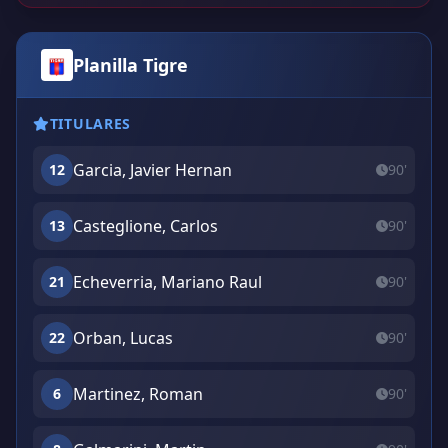
Planilla Tigre
TITULARES
Garcia, Javier Hernan
12
90'
Casteglione, Carlos
13
90'
Echeverria, Mariano Raul
21
90'
Orban, Lucas
22
90'
Martinez, Roman
6
90'