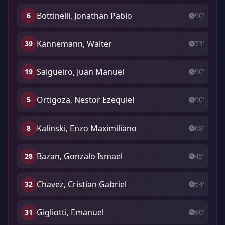
Bottinelli, Jonathan Pablo
6
90'
Kannemann, Walter
39
73'
Salgueiro, Juan Manuel
19
90'
Ortigoza, Nestor Ezequiel
5
90'
Kalinski, Enzo Maximiliano
8
68'
Bazan, Gonzalo Ismael
28
45'
Chavez, Cristian Gabriel
32
54'
Gigliotti, Emanuel
31
90'