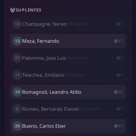
SUPLENTES
Champagne, Nereo
12
0'
(No ingresó)
Meza, Fernando
13
31'
Palomino, Jose Luis
27
0'
(No ingresó)
Telechea, Emiliano
11
0'
(No ingresó)
Romagnoli, Leandro Atilio
10
36'
Romeo, Bernardo Daniel
9
0'
(No ingresó)
Bueno, Carlos Eber
20
45'