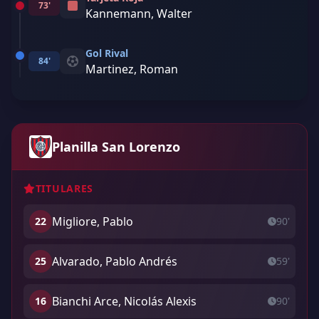
73'
Kannemann, Walter
Gol Rival
84'
Martinez, Roman
Planilla San Lorenzo
TITULARES
Migliore, Pablo
22
90'
Alvarado, Pablo Andrés
25
59'
Bianchi Arce, Nicolás Alexis
16
90'