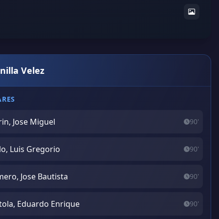
nilla Velez
ARES
in, Jose Miguel
90'
lo, Luis Gregorio
90'
ero, Jose Bautista
90'
tola, Eduardo Enrique
90'