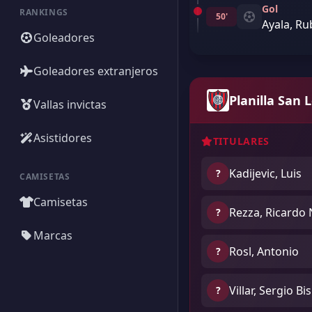
Gol
RANKINGS
50'
Ayala, R
Goleadores
Goleadores extranjeros
Planilla San 
Vallas invictas
Asistidores
TITULARES
Kadijevic, Luis
?
CAMISETAS
Camisetas
Rezza, Ricardo 
?
Marcas
Rosl, Antonio
?
Villar, Sergio B
?