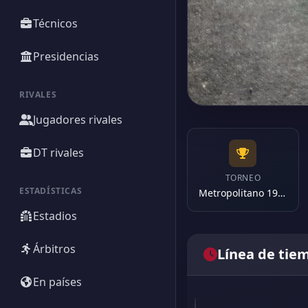
Técnicos
Presidencias
RIVALES
Jugadores rivales
DT rivales
TORNEO
ESTADÍSTICAS
Metropolitano 1971
Estadios
Árbitros
Línea de tie
En países