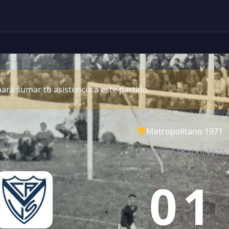
ara sumar tu asistencia a este partido.
Metropolitano 1971
Domingo, 18 abril 1971
0
1
-