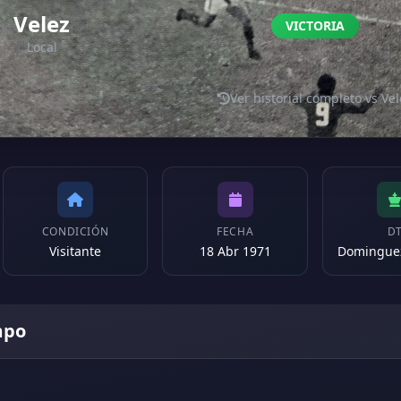
Velez
VICTORIA
Local
Ver historial completo vs Vel
CONDICIÓN
FECHA
D
Visitante
18 Abr 1971
mpo