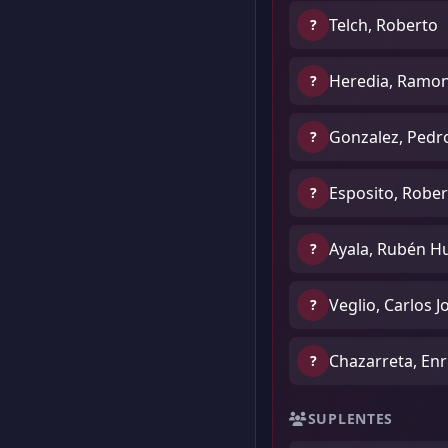
Telch, Roberto
?
Heredia, Ramo
?
Gonzalez, Pedro
?
Esposito, Robe
?
Ayala, Rubén H
?
Veglio, Carlos J
?
Chazarreta, Enr
?
SUPLENTES