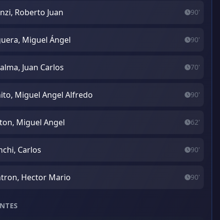
nzi, Roberto Juan
90'
uera, Miguel Ángel
90'
alma, Juan Carlos
70'
ito, Miguel Angel Alfredo
90'
ton, Miguel Angel
62'
nchi, Carlos
90'
tron, Hector Mario
90'
NTES