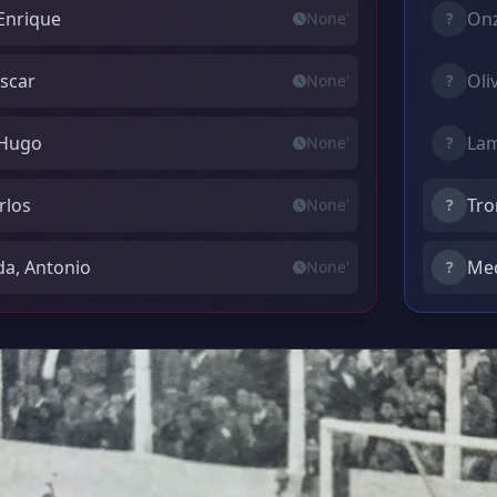
 Enrique
Onz
None'
?
Oscar
Oli
None'
?
 Hugo
Lam
None'
?
rlos
Tro
None'
?
da, Antonio
Mec
None'
?