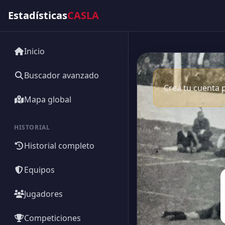
Estadísticas
CASLA
Inicio
Buscador avanzado
Creá tu cuenta p
Mapa global
HISTORIAL
Historial completo
Equipos
Jugadores
Competiciones