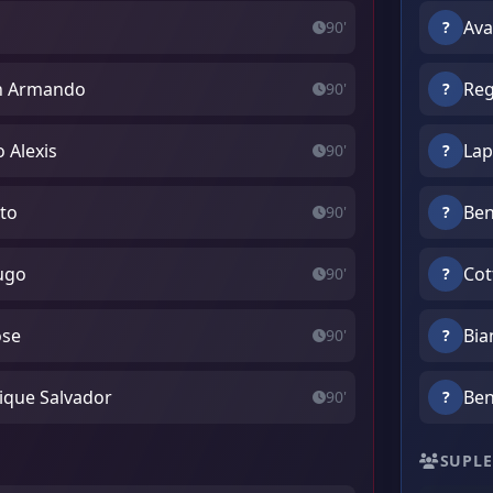
Ava
90'
?
n Armando
Reg
90'
?
 Alexis
Lap
90'
?
rto
Ben
90'
?
ugo
Cot
90'
?
ose
Bia
90'
?
ique Salvador
Ben
90'
?
SUPLE