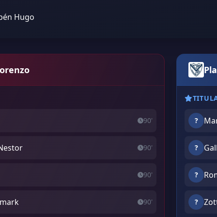
ubén Hugo
Lorenzo
Pla
TITUL
Mar
90'
?
Nestor
Gal
90'
?
Rom
90'
?
ismark
Zot
90'
?