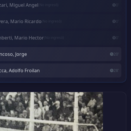
ari, Miguel Angel
0'
(No ingresó)
vera, Mario Ricardo
0'
(No ingresó)
berti, Mario Hector
0'
(No ingresó)
ncoso, Jorge
20'
ca, Adolfo Froilan
28'