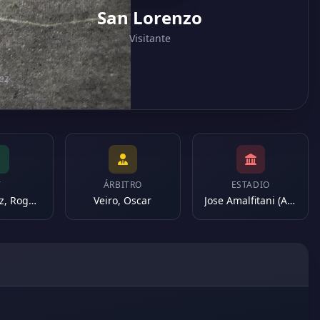
San Lorenzo
Visitante
ez
T
ÁRBITRO
ESTADIO
Dominguez, Rogelio Antonio
Veiro, Oscar
Jose Amalfitani (Argentina)