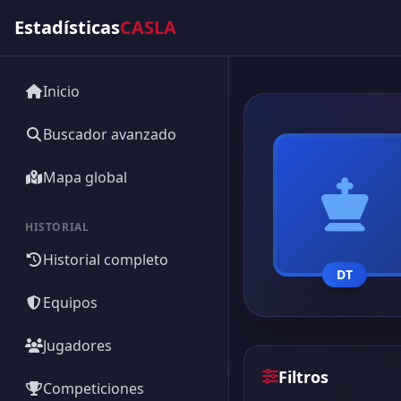
Estadísticas
CASLA
Inicio
Buscador avanzado
Mapa global
HISTORIAL
Historial completo
DT
Equipos
Jugadores
Filtros
Competiciones