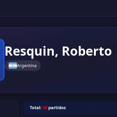
Resquin, Roberto
Argentina
Total:
30
partidos