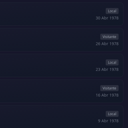
Local
30 Abr 1978
Visitante
26 Abr 1978
Local
23 Abr 1978
Visitante
16 Abr 1978
Local
9 Abr 1978