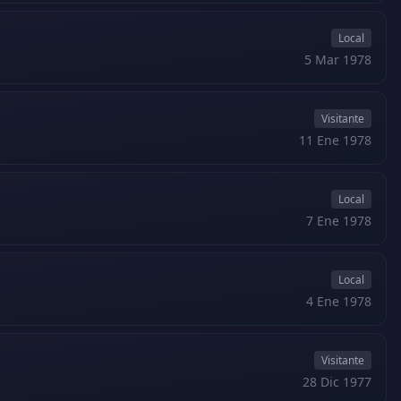
Local
5 Mar 1978
Visitante
11 Ene 1978
Local
7 Ene 1978
Local
4 Ene 1978
Visitante
28 Dic 1977