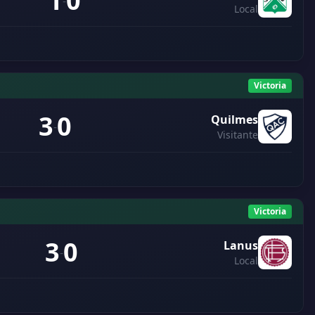
1
0
-
Local
Victoria
3
0
Quilmes
-
Visitante
Victoria
3
0
Lanus
-
Local