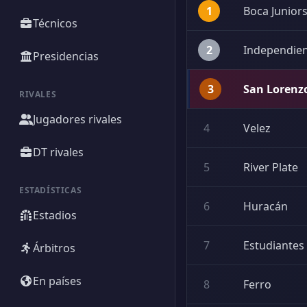
1
Boca Junior
Técnicos
2
Independie
Presidencias
3
San Lorenz
RIVALES
Jugadores rivales
4
Velez
DT rivales
5
River Plate
ESTADÍSTICAS
6
Huracán
Estadios
7
Estudiantes
Árbitros
En países
8
Ferro