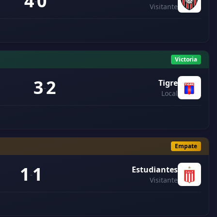
4
0
-
Visitante
Victoria
3
2
Tigre
-
Local
Empate
1
1
Estudiantes
-
Visitante