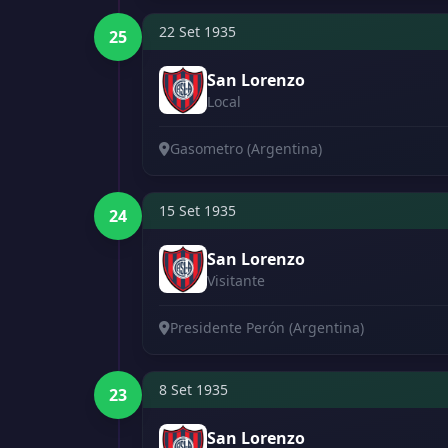
22 Set 1935
25
San Lorenzo
Local
Gasometro (Argentina)
15 Set 1935
24
San Lorenzo
Visitante
Presidente Perón (Argentina)
8 Set 1935
23
San Lorenzo