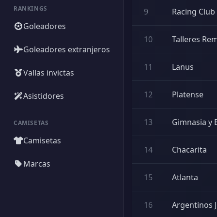
RANKINGS
9
Racing Club
Goleadores
10
Talleres Re
Goleadores extranjeros
11
Lanus
Vallas invictas
12
Platense
Asistidores
13
Gimnasia y 
CAMISETAS
Camisetas
14
Chacarita
Marcas
15
Atlanta
16
Argentinos 