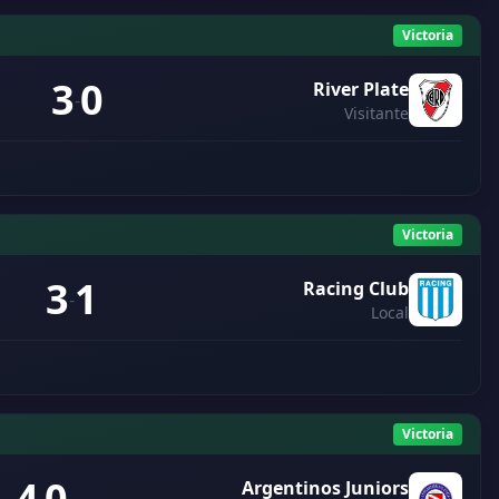
Victoria
3
0
River Plate
-
Visitante
Victoria
3
1
Racing Club
-
Local
Victoria
4
0
Argentinos Juniors