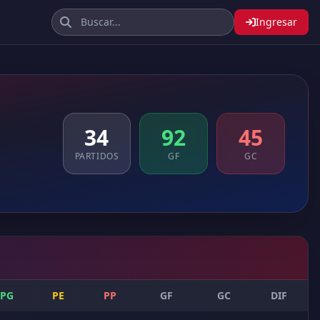
Ingresar
34
92
45
PARTIDOS
GF
GC
PG
PE
PP
GF
GC
DIF