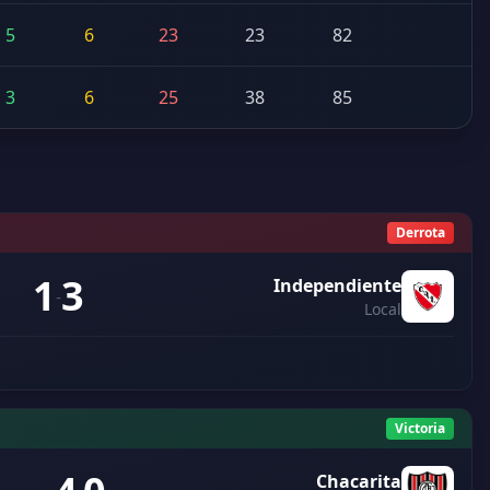
5
6
23
23
82
3
6
25
38
85
Derrota
1
3
Independiente
-
Local
Victoria
Chacarita