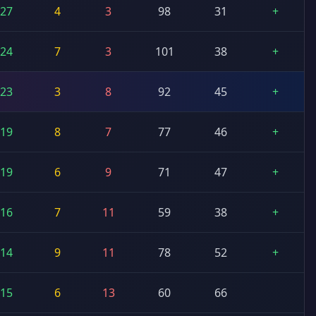
27
4
3
98
31
+
24
7
3
101
38
+
23
3
8
92
45
+
19
8
7
77
46
+
19
6
9
71
47
+
16
7
11
59
38
+
14
9
11
78
52
+
15
6
13
60
66