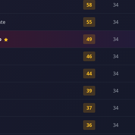
s
58
34
nte
55
34
o
49
34
46
34
44
34
39
34
37
34
36
34