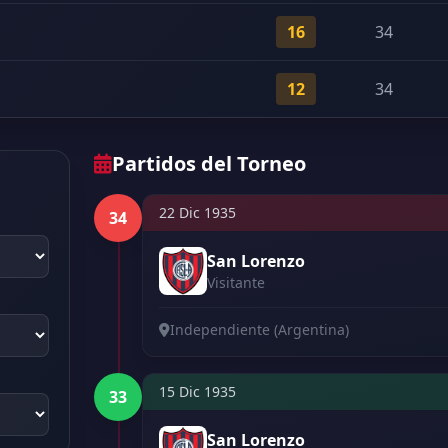
16
34
12
34
Partidos del Torneo
22 Dic 1935
34
San Lorenzo
Visitante
Independiente (Argentina)
15 Dic 1935
33
San Lorenzo