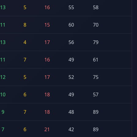
13
5
16
55
58
11
8
15
60
70
13
4
17
56
79
11
7
16
49
61
12
5
17
52
75
10
6
18
49
57
9
7
18
48
89
7
6
21
42
89