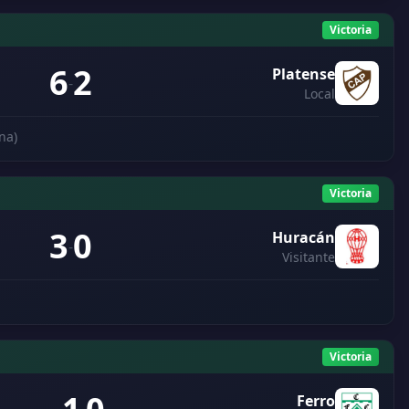
Victoria
6
2
Platense
-
Local
na)
Victoria
3
0
Huracán
-
Visitante
Victoria
Ferro