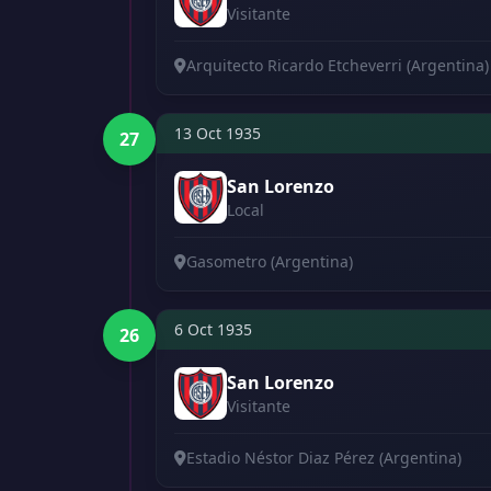
Visitante
Arquitecto Ricardo Etcheverri (Argentina)
13 Oct 1935
27
San Lorenzo
Local
Gasometro (Argentina)
6 Oct 1935
26
San Lorenzo
Visitante
Estadio Néstor Diaz Pérez (Argentina)