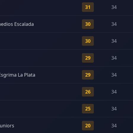
31
34
medios Escalada
30
34
30
34
29
34
Esgrima La Plata
29
34
26
34
25
34
Juniors
20
34