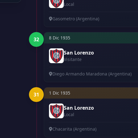
Local
Gasometro (Argentina)
8 Dic 1935
32
San Lorenzo
Visitante
Diego Armando Maradona (Argentina)
1 Dic 1935
31
San Lorenzo
Local
Chacarita (Argentina)