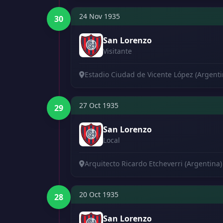
24 Nov 1935
30
San Lorenzo
Visitante
Estadio Ciudad de Vicente López (Argenti
27 Oct 1935
29
San Lorenzo
Local
Arquitecto Ricardo Etcheverri (Argentina)
20 Oct 1935
28
San Lorenzo