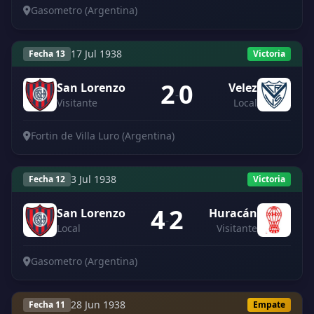
Gasometro (Argentina)
17 Jul 1938
Fecha 13
Victoria
2
0
San Lorenzo
Velez
-
Visitante
Local
Fortin de Villa Luro (Argentina)
3 Jul 1938
Fecha 12
Victoria
4
2
San Lorenzo
Huracán
-
Local
Visitante
Gasometro (Argentina)
28 Jun 1938
Fecha 11
Empate