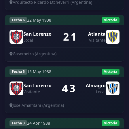
Arquitecto Ricardo Etcheverri (Argentina)
22 May 1938
Fecha 6
Victoria
2
1
San Lorenzo
Atlanta
-
Local
Visitante
Gasometro (Argentina)
15 May 1938
Fecha 5
Victoria
4
3
San Lorenzo
Almagro
-
Visitante
Local
Jose Amalfitani (Argentina)
24 Abr 1938
Fecha 3
Victoria