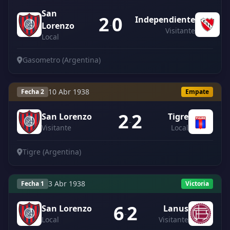
San
2
0
Independiente
-
Lorenzo
Visitante
Local
Gasometro (Argentina)
10 Abr 1938
Fecha 2
Empate
2
2
San Lorenzo
Tigre
-
Visitante
Local
Tigre (Argentina)
3 Abr 1938
Fecha 1
Victoria
6
2
San Lorenzo
Lanus
-
Local
Visitante