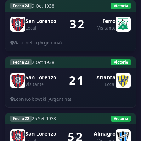
9 Oct 1938
Fecha 24
Victoria
3
2
San Lorenzo
Ferro
-
Local
Visitante
Gasometro (Argentina)
2 Oct 1938
Fecha 23
Victoria
2
1
San Lorenzo
Atlanta
-
Visitante
Local
Leon Kolbowski (Argentina)
25 Set 1938
Fecha 22
Victoria
5
2
San Lorenzo
Almagro
-
Local
Visitante