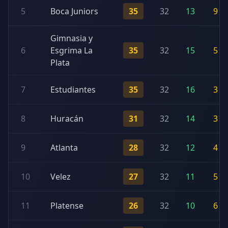
5
Boca Juniors
35
32
13
9
Gimnasia y
6
Esgrima La
35
32
15
5
Plata
7
Estudiantes
35
32
16
3
8
Huracán
31
32
14
3
9
Atlanta
28
32
12
4
10
Velez
27
32
11
5
11
Platense
26
32
10
6