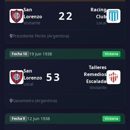
San
Racing
2
2
-
Lorenzo
Club
Visitante
Local
Presidente Perón (Argentina)
19 Jun 1938
Fecha 10
Victoria
Talleres
San
5
3
Remedios
-
Lorenzo
Escalada
Local
Visitante
Gasometro (Argentina)
12 Jun 1938
Fecha 9
Victoria