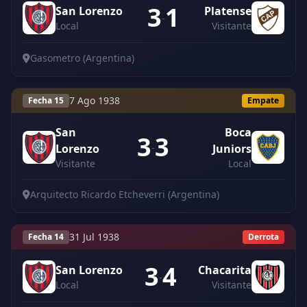
3
1
San Lorenzo
Platense
-
Local
Visitante
Gasometro (Argentina)
7 Ago 1938
Fecha 15
Empate
San
Boca
3
3
-
Lorenzo
Juniors
Visitante
Local
Arquitecto Ricardo Etcheverri (Argentina)
31 Jul 1938
Fecha 14
Derrota
3
4
San Lorenzo
Chacarita
-
Local
Visitante