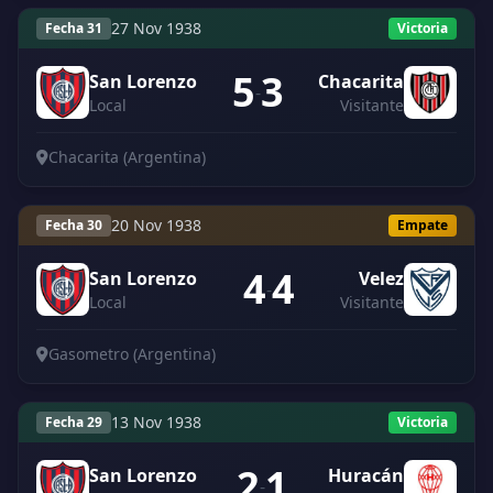
27 Nov 1938
Fecha 31
Victoria
5
3
San Lorenzo
Chacarita
-
Local
Visitante
Chacarita (Argentina)
20 Nov 1938
Fecha 30
Empate
4
4
San Lorenzo
Velez
-
Local
Visitante
Gasometro (Argentina)
13 Nov 1938
Fecha 29
Victoria
2
1
San Lorenzo
Huracán
-