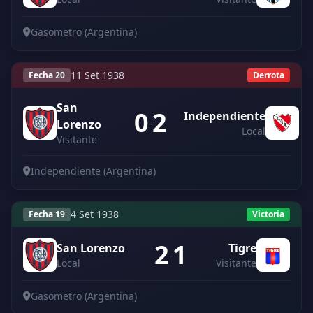
Gasometro (Argentina)
11 Set 1938
Fecha 20
Derrota
San
0
2
Independiente
-
Lorenzo
Local
Visitante
Independiente (Argentina)
4 Set 1938
Fecha 19
Victoria
2
1
San Lorenzo
Tigre
-
Local
Visitante
Gasometro (Argentina)