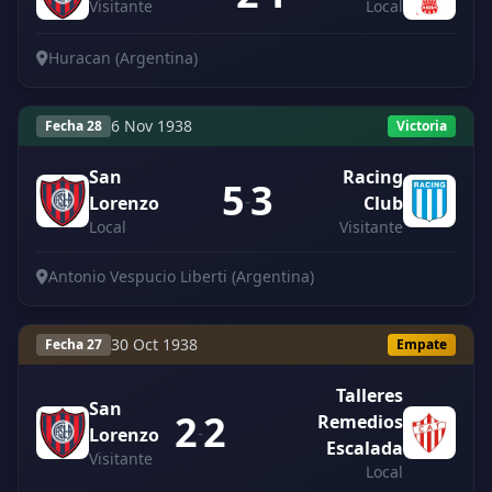
Visitante
Local
Huracan (Argentina)
6 Nov 1938
Fecha 28
Victoria
San
Racing
5
3
-
Lorenzo
Club
Local
Visitante
Antonio Vespucio Liberti (Argentina)
30 Oct 1938
Fecha 27
Empate
Talleres
San
2
2
Remedios
-
Lorenzo
Escalada
Visitante
Local