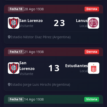
28 Ago 1938
Fecha 18
Derrota
2
3
San Lorenzo
Lanus
-
Visitante
Local
Estadio Néstor Diaz Pérez (Argentina)
21 Ago 1938
Fecha 17
Derrota
San
1
3
Estudiantes
-
Lorenzo
Local
Visitante
Estadio Jorge Luis Hirschi (Argentina)
14 Ago 1938
Fecha 16
Victoria