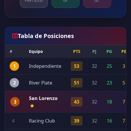
PARTIDOS
GF
GC
Tabla de Posiciones
#
Equipo
PTS
PJ
PG
PE
1
Independiente
53
32
25
3
2
River Plate
51
32
23
5
San Lorenzo
3
43
32
18
7
4
Racing Club
39
32
16
7