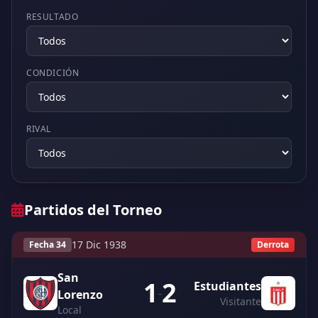
RESULTADO
CONDICIÓN
RIVAL
Partidos del Torneo
17 Dic 1938
Fecha 34
Derrota
San
1
2
Estudiantes
-
Lorenzo
Visitante
Local