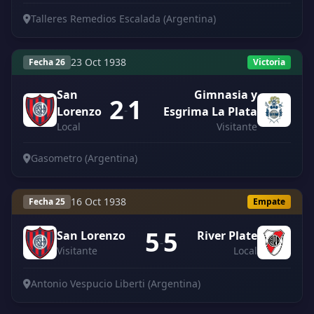
Talleres Remedios Escalada (Argentina)
23 Oct 1938
Fecha 26
Victoria
San
Gimnasia y
2
1
-
Lorenzo
Esgrima La Plata
Local
Visitante
Gasometro (Argentina)
16 Oct 1938
Fecha 25
Empate
5
5
San Lorenzo
River Plate
-
Visitante
Local
Antonio Vespucio Liberti (Argentina)