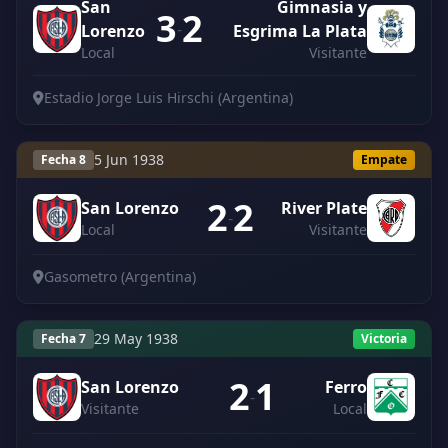
San
Gimnasia y
3
2
-
Lorenzo
Esgrima La Plata
Local
Visitante
Estadio Jorge Luis Hirschi (Argentina)
5 Jun 1938
Fecha 8
Empate
2
2
San Lorenzo
River Plate
-
Local
Visitante
Gasometro (Argentina)
29 May 1938
Fecha 7
Victoria
2
1
San Lorenzo
Ferro
-
Visitante
Local