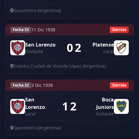
Gasometro (Argentina)
11 Dic 1938
Fecha 33
Derrota
0
2
San Lorenzo
Platense
-
Visitante
Local
Estadio Ciudad de Vicente López (Argentina)
3 Dic 1938
Fecha 32
Derrota
San
Boca
1
2
-
Lorenzo
Juniors
Local
Visitante
Gasometro (Argentina)