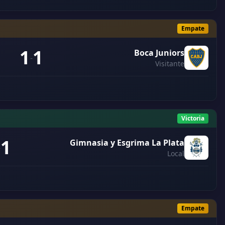
Empate
1
1
Boca Juniors
-
Visitante
Victoria
1
Gimnasia y Esgrima La Plata
-
Local
Empate