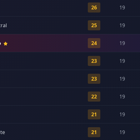
26
19
ral
25
19
o
24
19
23
19
23
19
22
19
21
19
te
21
19