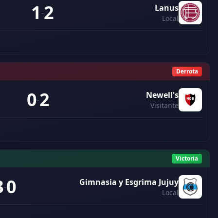
1
2
Lanus
-
Local
Derrota
0
2
Newell's
-
Visitante
Victoria
3
0
Gimnasia y Esgrima Jujuy
-
Local