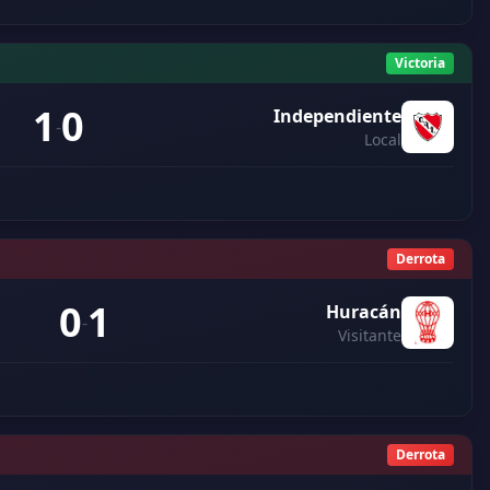
Victoria
1
0
Independiente
-
Local
Derrota
0
1
Huracán
-
Visitante
Derrota