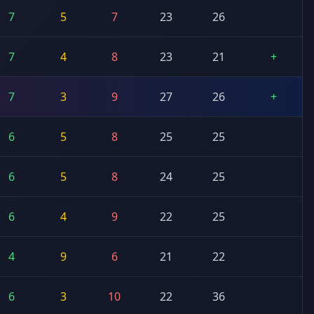
7
5
7
23
26
7
4
8
23
21
+
7
3
9
27
26
+
6
5
8
25
25
6
5
8
24
25
6
4
9
22
25
4
9
6
21
22
6
3
10
22
36