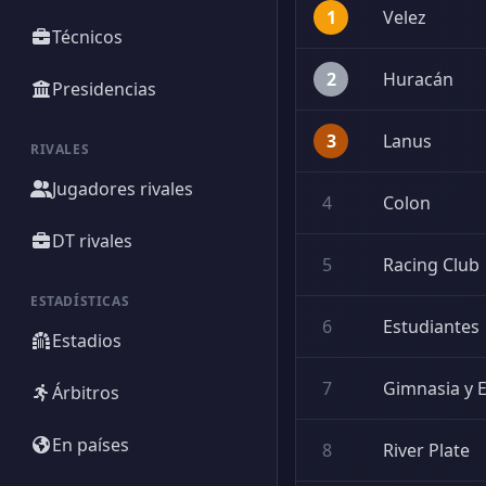
1
Velez
Técnicos
2
Huracán
Presidencias
3
Lanus
RIVALES
Jugadores rivales
4
Colon
DT rivales
5
Racing Club
ESTADÍSTICAS
6
Estudiantes
Estadios
7
Gimnasia y E
Árbitros
En países
8
River Plate