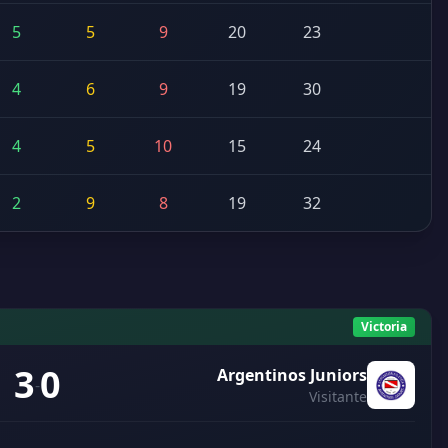
5
5
9
20
23
4
6
9
19
30
4
5
10
15
24
2
9
8
19
32
Victoria
3
0
Argentinos Juniors
-
Visitante