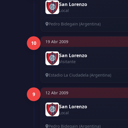
San Lorenzo
Local
Pedro Bidegain (Argentina)
19 Abr 2009
10
San Lorenzo
Visitante
Estadio La Ciudadela (Argentina)
12 Abr 2009
9
San Lorenzo
Local
Pedro Bidegain (Argentina)