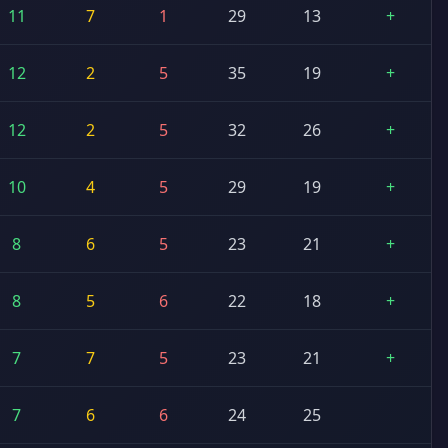
11
7
1
29
13
+
12
2
5
35
19
+
12
2
5
32
26
+
10
4
5
29
19
+
8
6
5
23
21
+
8
5
6
22
18
+
7
7
5
23
21
+
7
6
6
24
25