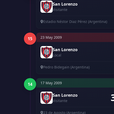
San Lorenzo
Visitante
Estadio Néstor Diaz Pérez (Argentina)
23 May 2009
15
San Lorenzo
Local
Pedro Bidegain (Argentina)
17 May 2009
14
San Lorenzo
Visitante
23 de Agosto (Argentina)