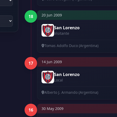
20 Jun 2009
18
San Lorenzo
Visitante
Tomas Adolfo Duco (Argentina)
14 Jun 2009
17
San Lorenzo
Local
Alberto J. Armando (Argentina)
30 May 2009
16