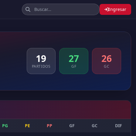
Ingresar
19
27
26
PARTIDOS
GF
GC
PG
PE
PP
GF
GC
DIF