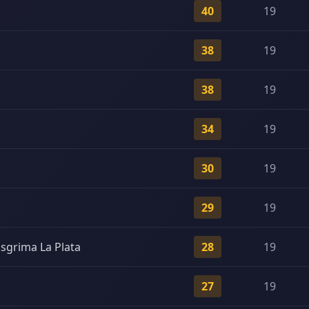
40
19
38
19
38
19
34
19
30
19
29
19
sgrima La Plata
28
19
27
19