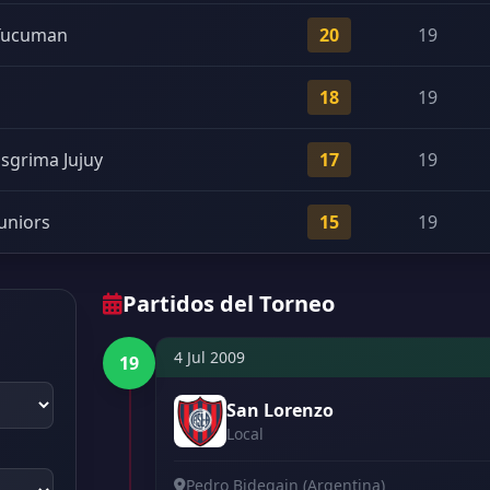
 Tucuman
20
19
18
19
sgrima Jujuy
17
19
uniors
15
19
Partidos del Torneo
4 Jul 2009
19
San Lorenzo
Local
Pedro Bidegain (Argentina)