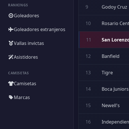
RANKINGS
9
Godoy Cruz
Goleadores
10
Rosario Cent
Goleadores extranjeros
11
San Lorenz
Vallas invictas
12
Banfield
Asistidores
13
Tigre
CAMISETAS
Camisetas
14
Boca Juniors
Marcas
15
Newell's
16
Independien