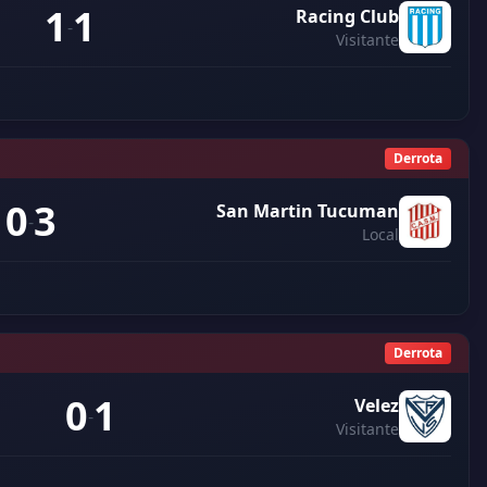
1
1
Racing Club
-
Visitante
Derrota
0
3
San Martin Tucuman
-
Local
Derrota
0
1
Velez
-
Visitante