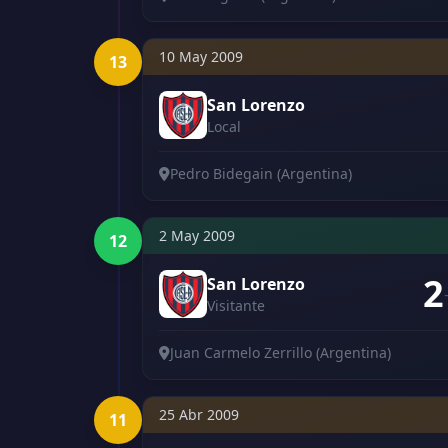
10 May 2009
13
San Lorenzo
Local
Pedro Bidegain (Argentina)
2 May 2009
12
2
San Lorenzo
Visitante
Juan Carmelo Zerrillo (Argentina)
25 Abr 2009
11