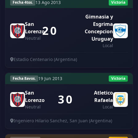
13 Ago 2013
Fecha 4tos.
Victoria
Gimnasia y
San
Esgrima
2
0
-
Lorenzo
Concepcion
Neutral
Uruguay
Local
Estadio Centenario (Argentina)
19 Jun 2013
Fecha 8avos.
Victoria
San
Atletico
3
0
-
Lorenzo
Rafaela
Neutral
Local
Ingeniero Hilario Sanchez, San Juan (Argentina)