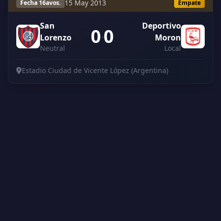
15 May 2013
Fecha 16avos.
Empate
San
Deportivo
0
0
-
Lorenzo
Moron
Neutral
Local
Estadio Ciudad de Vicente López (Argentina)
Creado por Encantadistica | Versión 2.01308