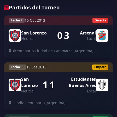
Partidos del Torneo
16 Oct 2013
Fecha F
Derrota
0
3
San Lorenzo
Arsenal
-
Neutral
Local
Bicentenario Ciudad de Catamarca (Argentina)
19 Set 2013
Fecha SF
Empate
San
Estudiantes
1
1
-
Lorenzo
Buenos Aires
Neutral
Local
Estadio Centenario (Argentina)