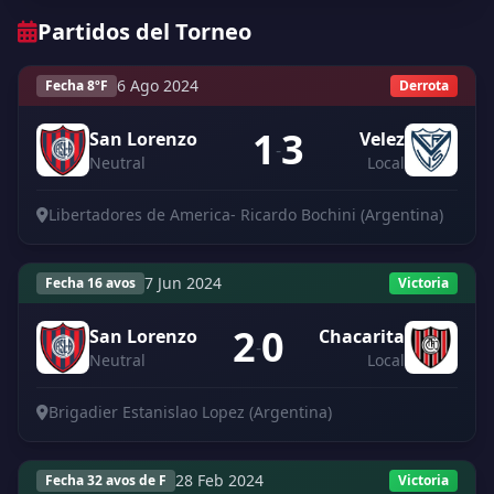
Partidos del Torneo
6 Ago 2024
Fecha 8ºF
Derrota
1
3
San Lorenzo
Velez
-
Neutral
Local
Libertadores de America- Ricardo Bochini (Argentina)
7 Jun 2024
Fecha 16 avos
Victoria
2
0
San Lorenzo
Chacarita
-
Neutral
Local
Brigadier Estanislao Lopez (Argentina)
28 Feb 2024
Fecha 32 avos de F
Victoria