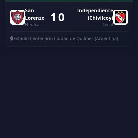
San
Independiente
1
0
-
Lorenzo
(Chivilcoy)
Neutral
Local
Estadio Centenario Ciudad de Quilmes (Argentina)
Creado por Encantadistica | Versión 2.01308