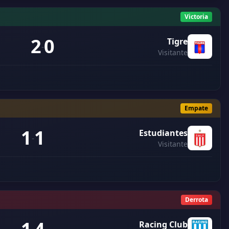
Victoria
2
0
Tigre
-
Visitante
Empate
1
1
Estudiantes
-
Visitante
Derrota
Racing Club