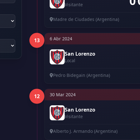
0
-
Visitante
Madre de Ciudades (Argentina)
6 Abr 2024
13
San Lorenzo
Local
Pedro Bidegain (Argentina)
30 Mar 2024
12
San Lorenzo
Visitante
Alberto J. Armando (Argentina)