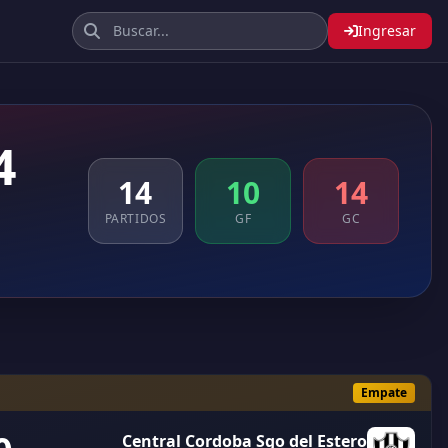
Ingresar
4
14
10
14
PARTIDOS
GF
GC
Empate
Central Cordoba Sgo del Estero