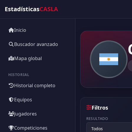
Estadísticas
CASLA
Inicio
Buscador avanzado
Mapa global
HISTORIAL
Historial completo
Equipos
Filtros
Jugadores
RESULTADO
Competiciones