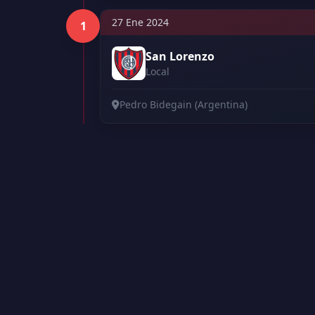
27 Ene 2024
1
San Lorenzo
Local
Pedro Bidegain (Argentina)
 | Versión 2.01308