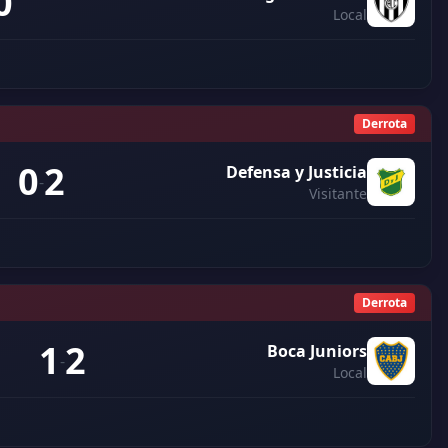
0
Local
Derrota
0
2
Defensa y Justicia
-
Visitante
Derrota
1
2
Boca Juniors
-
Local