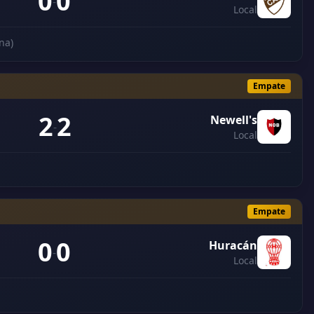
0
0
-
Local
na)
Empate
2
2
Newell's
-
Local
Empate
0
0
Huracán
-
Local