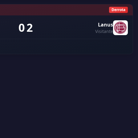
Derrota
0
2
Lanus
-
Visitante