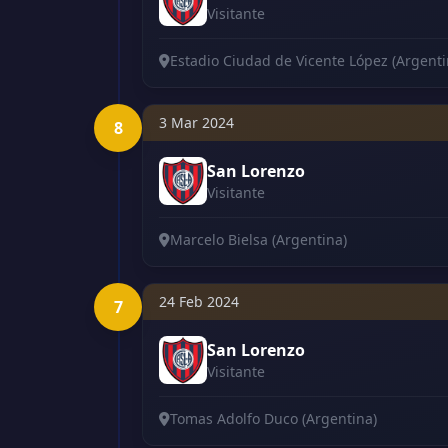
Visitante
Estadio Ciudad de Vicente López (Argenti
3 Mar 2024
8
San Lorenzo
Visitante
Marcelo Bielsa (Argentina)
24 Feb 2024
7
San Lorenzo
Visitante
Tomas Adolfo Duco (Argentina)