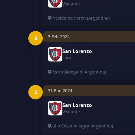
Visitante
Presidente Perón (Argentina)
5 Feb 2024
3
San Lorenzo
Local
Pedro Bidegain (Argentina)
31 Ene 2024
2
San Lorenzo
Visitante
Julio César Villagra (Argentina)