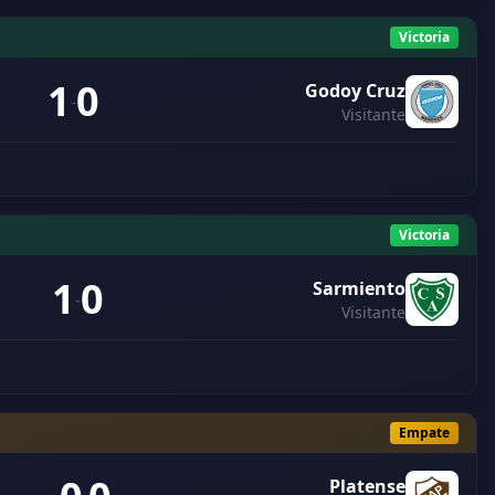
Victoria
1
0
Godoy Cruz
-
Visitante
Victoria
1
0
Sarmiento
-
Visitante
Empate
Platense