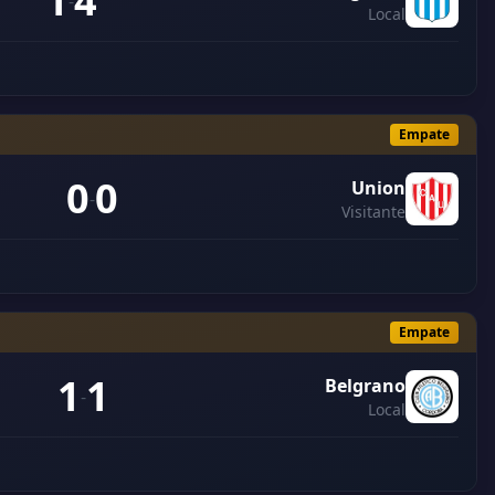
1
4
-
Local
Empate
0
0
Union
-
Visitante
Empate
1
1
Belgrano
-
Local