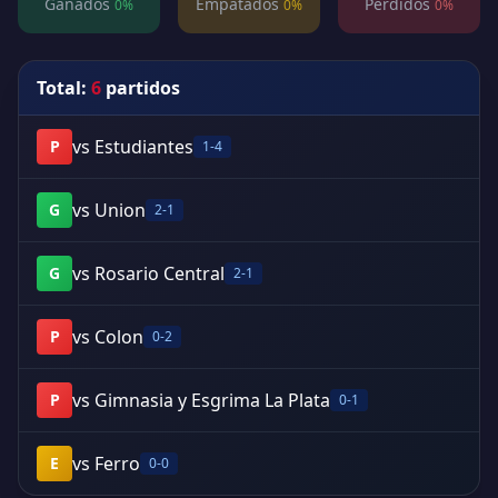
Ganados
Empatados
Perdidos
0%
0%
0%
Total:
6
partidos
vs Estudiantes
P
1-4
vs Union
G
2-1
vs Rosario Central
G
2-1
vs Colon
P
0-2
vs Gimnasia y Esgrima La Plata
P
0-1
vs Ferro
E
0-0