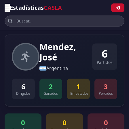
Estadísticas
CASLA
Mendez,
6
José
Partidos
Argentina
6
2
1
3
Dirigidos
Ganados
Empatados
Perdidos
0
0
0