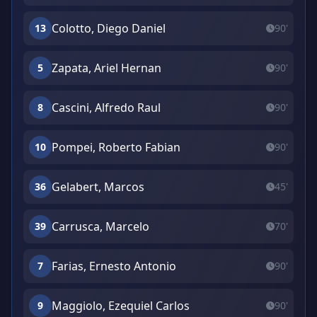
Colotto, Diego Daniel
13
90'
Zapata, Ariel Hernan
5
90'
Cascini, Alfredo Raul
8
90'
Pompei, Roberto Fabian
10
90'
Gelabert, Marcos
36
45'
Carrusca, Marcelo
39
70'
Farias, Ernesto Antonio
7
90'
Maggiolo, Ezequiel Carlos
9
90'