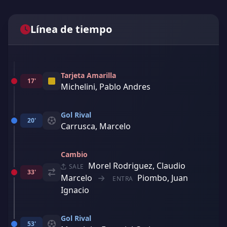
Línea de tiempo
Tarjeta Amarilla
17'
Michelini, Pablo Andres
Gol Rival
20'
Carrusca, Marcelo
Cambio
Morel Rodriguez, Claudio
SALE
33'
Marcelo
Piombo, Juan
ENTRA
Ignacio
Gol Rival
53'