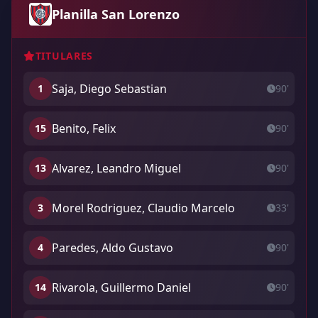
Planilla San Lorenzo
TITULARES
Saja, Diego Sebastian
1
90'
Benito, Felix
15
90'
Alvarez, Leandro Miguel
13
90'
Morel Rodriguez, Claudio Marcelo
3
33'
Paredes, Aldo Gustavo
4
90'
Rivarola, Guillermo Daniel
14
90'