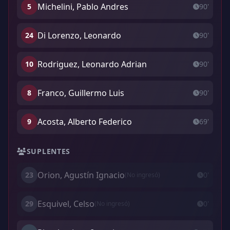
Michelini, Pablo Andres
5
90'
Di Lorenzo, Leonardo
24
90'
Rodriguez, Leonardo Adrian
10
90'
Franco, Guillermo Luis
8
90'
Acosta, Alberto Federico
9
69'
SUPLENTES
Orion, Agustín Ignacio
23
0'
(No ingresó)
Esquivel, Celso
29
0'
(No ingresó)