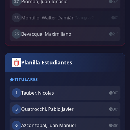
Piombo, Juan Ignacio
27
57'
Montillo, Walter Damián
33
0'
(No ingresó)
Bevacqua, Maximiliano
26
21'
Planilla Estudiantes
TITULARES
Tauber, Nicolas
1
90'
Quatrocchi, Pablo Javier
3
90'
Azconzabal, Juan Manuel
6
88'