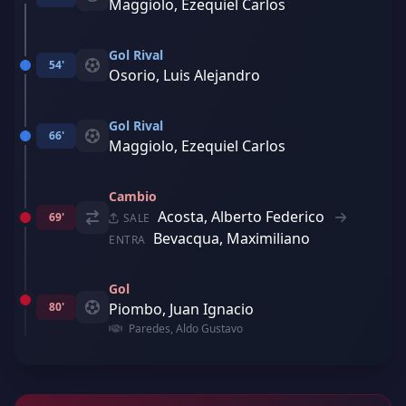
Maggiolo, Ezequiel Carlos
Gol Rival
54'
Osorio, Luis Alejandro
Gol Rival
66'
Maggiolo, Ezequiel Carlos
Cambio
Acosta, Alberto Federico
69'
SALE
Bevacqua, Maximiliano
ENTRA
Gol
80'
Piombo, Juan Ignacio
Paredes, Aldo Gustavo