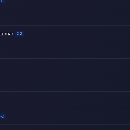
-1
ucuman
2-2
0-2