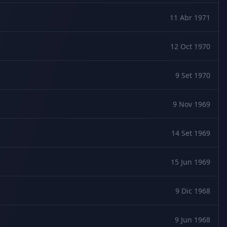
11 Abr 1971
12 Oct 1970
9 Set 1970
9 Nov 1969
14 Set 1969
15 Jun 1969
9 Dic 1968
9 Jun 1968