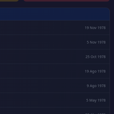
19 Nov 1978
5 Nov 1978
25 Oct 1978
19 Ago 1978
9 Ago 1978
5 May 1978