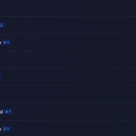
-2
e
0-1
al
4-1
e
2-1