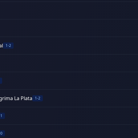
al
1-2
grima La Plata
1-2
-1
-0