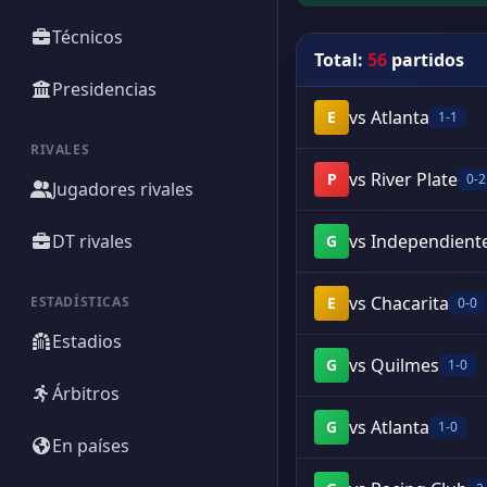
Técnicos
Total:
56
partidos
Presidencias
vs Atlanta
E
1-1
RIVALES
vs River Plate
P
0-2
Jugadores rivales
DT rivales
vs Independient
G
vs Chacarita
ESTADÍSTICAS
E
0-0
Estadios
vs Quilmes
G
1-0
Árbitros
vs Atlanta
G
1-0
En países