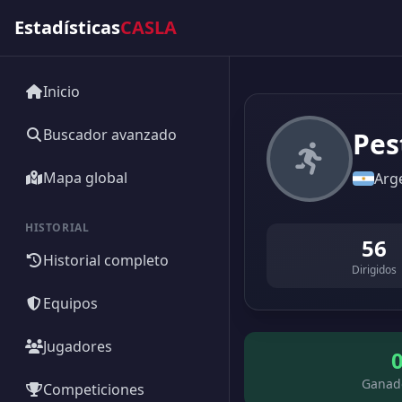
Estadísticas
CASLA
Inicio
Buscador avanzado
Pes
Mapa global
Arg
HISTORIAL
56
Historial completo
Dirigidos
Equipos
Jugadores
Ganad
Competiciones