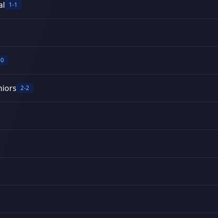
al
1-1
-0
niors
2-2