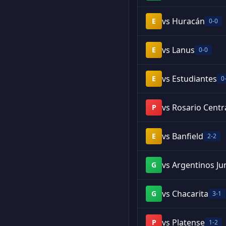
vs Huracán
E
0-0
vs Lanus
E
0-0
vs Estudiantes
E
0
vs Rosario Centr
P
vs Banfield
E
2-2
vs Argentinos Ju
G
vs Chacarita
G
3-1
vs Platense
P
1-2