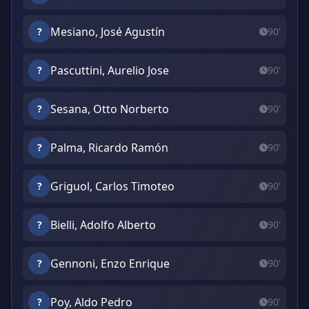
Mesiano, José Agustín
?
90'
Pascuttini, Aurelio Jose
?
90'
Sesana, Otto Norberto
?
90'
Palma, Ricardo Ramón
?
90'
Griguol, Carlos Timoteo
?
90'
Bielli, Adolfo Alberto
?
90'
Gennoni, Enzo Enrique
?
90'
Poy, Aldo Pedro
?
90'