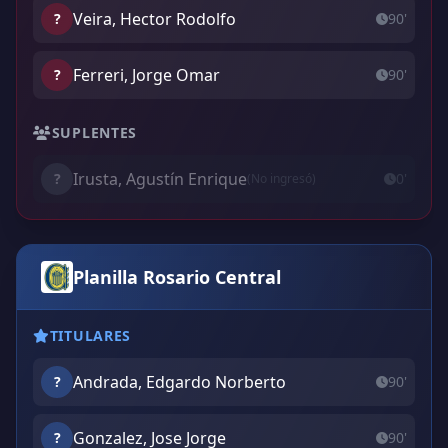
Veira, Hector Rodolfo
?
90'
Ferreri, Jorge Omar
?
90'
SUPLENTES
Irusta, Agustín Enrique
?
0'
(No ingresó)
Planilla Rosario Central
TITULARES
Andrada, Edgardo Norberto
?
90'
Gonzalez, Jose Jorge
?
90'