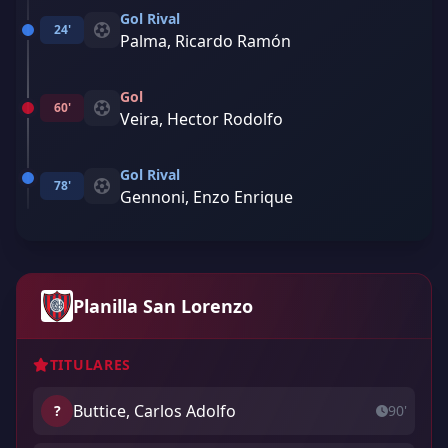
Gol Rival
24'
Palma, Ricardo Ramón
Gol
60'
Veira, Hector Rodolfo
Gol Rival
78'
Gennoni, Enzo Enrique
Planilla San Lorenzo
TITULARES
Buttice, Carlos Adolfo
?
90'