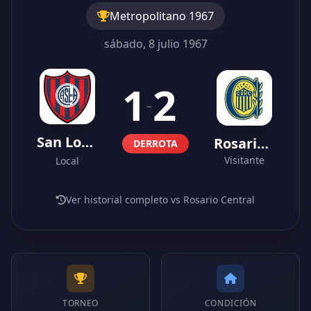
Metropolitano 1967
sábado, 8 julio 1967
1
2
-
San Lorenzo
Rosario Central
DERROTA
Visitante
Local
Ver historial completo vs Rosario Central
TORNEO
CONDICIÓN