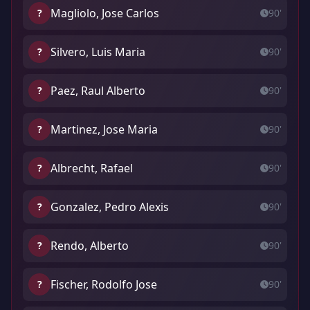
Magliolo, Jose Carlos
?
90'
Silvero, Luis Maria
?
90'
Paez, Raul Alberto
?
90'
Martinez, Jose Maria
?
90'
Albrecht, Rafael
?
90'
Gonzalez, Pedro Alexis
?
90'
Rendo, Alberto
?
90'
Fischer, Rodolfo Jose
?
90'