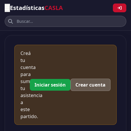
Estadísticas
CASLA
Creá
tu
cuenta
para
sumar
Iniciar sesión
Crear cuenta
tu
asistencia
a
este
partido.