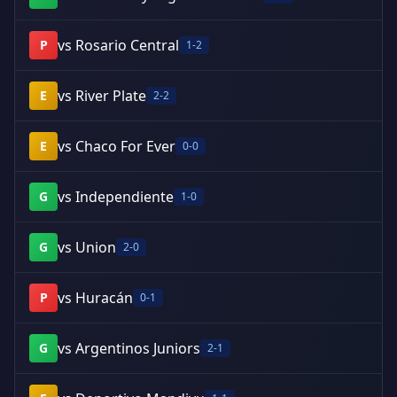
vs Rosario Central
P
1-2
vs River Plate
E
2-2
vs Chaco For Ever
E
0-0
vs Independiente
G
1-0
vs Union
G
2-0
vs Huracán
P
0-1
vs Argentinos Juniors
G
2-1