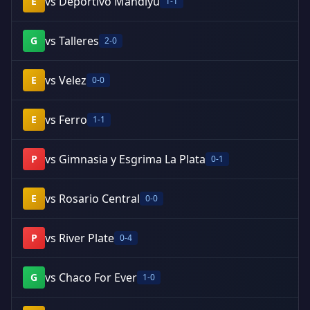
vs Deportivo Mandiyu
E
1-1
vs Talleres
G
2-0
vs Velez
E
0-0
vs Ferro
E
1-1
vs Gimnasia y Esgrima La Plata
P
0-1
vs Rosario Central
E
0-0
vs River Plate
P
0-4
vs Chaco For Ever
G
1-0