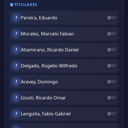
TITULARES
Pereira, Eduardo
?
90'
Morales, Marcelo Fabian
?
90'
Altamirano, Ricardo Daniel
?
90'
Delgado, Rogelio Wilfredo
?
90'
Acevey, Domingo
?
90'
Giusti, Ricardo Omar
?
90'
Lengüita, Fabio Gabriel
?
90'