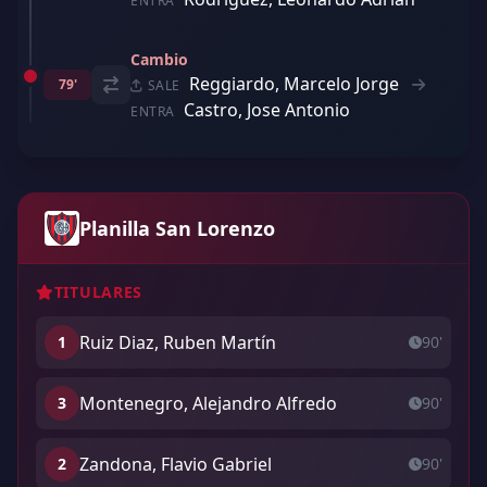
ENTRA
Cambio
Reggiardo, Marcelo Jorge
79'
SALE
Castro, Jose Antonio
ENTRA
Planilla San Lorenzo
TITULARES
Ruiz Diaz, Ruben Martín
1
90'
Montenegro, Alejandro Alfredo
3
90'
Zandona, Flavio Gabriel
2
90'