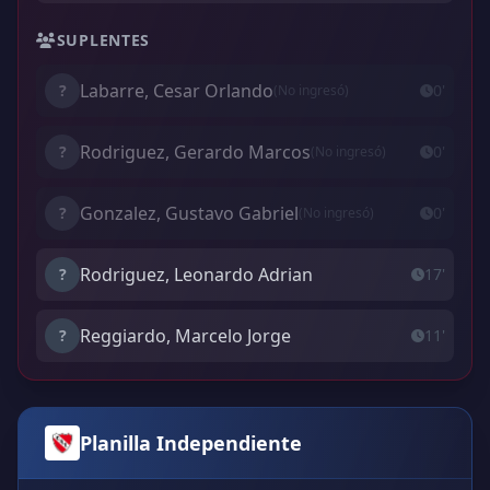
SUPLENTES
Labarre, Cesar Orlando
?
0'
(No ingresó)
Rodriguez, Gerardo Marcos
?
0'
(No ingresó)
Gonzalez, Gustavo Gabriel
?
0'
(No ingresó)
Rodriguez, Leonardo Adrian
?
17'
Reggiardo, Marcelo Jorge
?
11'
Planilla Independiente