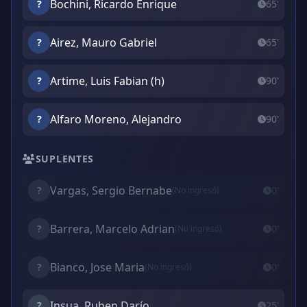
Bochini, Ricardo Enrique
?
65'
Airez, Mauro Gabriel
?
65'
Artime, Luis Fabian (h)
?
90'
Alfaro Moreno, Alejandro
?
90'
SUPLENTES
Vargas, Sergio Bernabe
?
0'
(No ingresó)
Barrera, Marcelo Adrian
?
0'
(No ingresó)
Bianco, Jose Maria
?
0'
(No ingresó)
Insua, Ruben Darío
?
25'