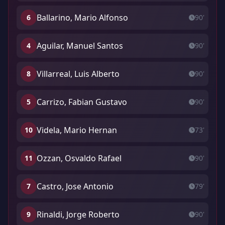
Ballarino, Mario Alfonso
6
90'
Aguilar, Manuel Santos
4
90'
Villarreal, Luis Alberto
8
90'
Carrizo, Fabian Gustavo
5
90'
Videla, Mario Hernan
10
73'
Ozzan, Osvaldo Rafael
11
90'
Castro, Jose Antonio
7
79'
Rinaldi, Jorge Roberto
9
90'