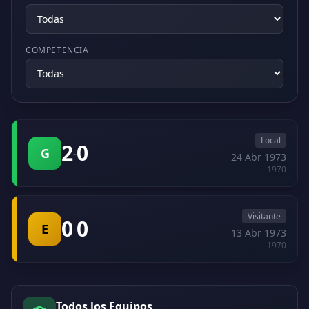
COMPETENCIA
Local
2
0
G
-
24 Abr 1973
1970
Visitante
0
0
E
-
13 Abr 1973
1970
Todos los Equipos