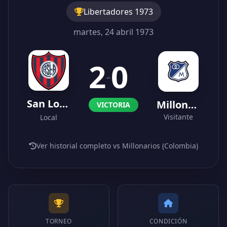
Libertadores 1973
martes, 24 abril 1973
2
0
-
San Lorenzo
Millonarios (Colombia)
VICTORIA
Visitante
Local
Ver historial completo vs Millonarios (Colombia)
TORNEO
CONDICIÓN