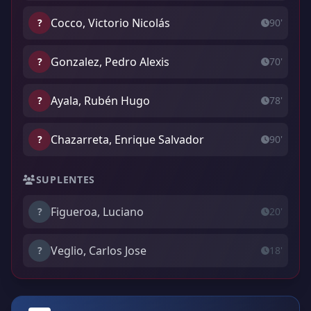
Cocco, Victorio Nicolás
?
90'
Gonzalez, Pedro Alexis
?
70'
Ayala, Rubén Hugo
?
78'
Chazarreta, Enrique Salvador
?
90'
SUPLENTES
Figueroa, Luciano
?
20'
Veglio, Carlos Jose
?
18'