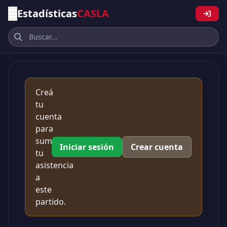
Estadísticas
CASLA
Creá
tu
cuenta
para
sumar
Iniciar sesión
Crear cuenta
tu
asistencia
a
este
partido.