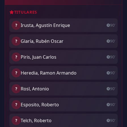
TITULARES
Irusta, Agustín Enrique
?
90'
Glaría, Rubén Oscar
?
90'
Piris, Juan Carlos
?
90'
Heredia, Ramon Armando
?
90'
Rosl, Antonio
?
90'
Esposito, Roberto
?
90'
Telch, Roberto
?
90'