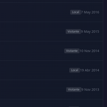
7 May 2016
Local
9 May 2015
Visitante
10 Nov 2014
Visitante
19 Abr 2014
Local
9 Nov 2013
Visitante