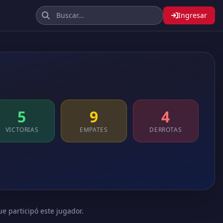
Ingresar
5
9
4
VICTORIAS
EMPATES
DERROTAS
ue participó este jugador.