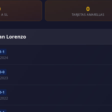
0
0
 A SL
TARJETAS AMARILLAS
San Lorenzo
1-1
 2024
0-0
 2023
0-1
 2022