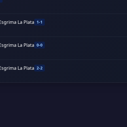
Esgrima La Plata
1-1
Esgrima La Plata
0-0
Esgrima La Plata
2-2