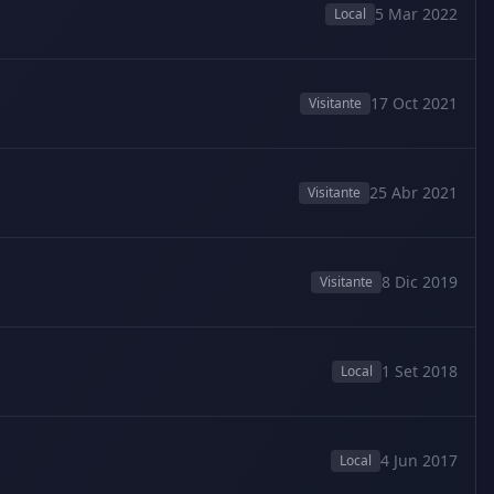
5 Mar 2022
Local
17 Oct 2021
Visitante
25 Abr 2021
Visitante
8 Dic 2019
Visitante
1 Set 2018
Local
4 Jun 2017
Local