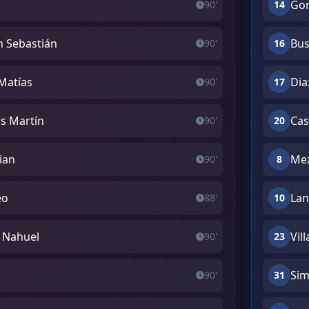
Gon
90'
14
 Sebastián
Bus
90'
16
Matías
Dia
90'
17
ás Martín
Cas
90'
20
ian
Mez
90'
8
eo
Lan
88'
10
 Nahuel
Vil
90'
23
Sim
90'
31