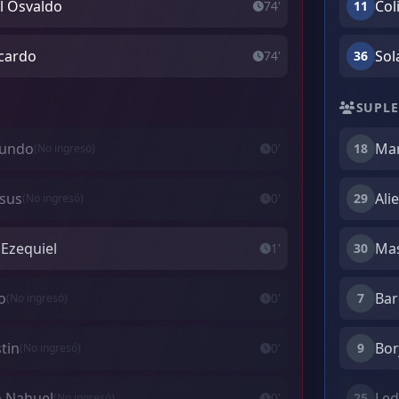
el Osvaldo
Col
74'
11
icardo
Sol
74'
36
SUPLE
cundo
Mar
0'
18
(No ingresó)
esus
Ali
0'
29
(No ingresó)
 Ezequiel
Mas
1'
30
o
Bar
0'
7
(No ingresó)
tin
Bor
0'
9
(No ingresó)
an Nahuel
Led
0'
25
(No ingresó)