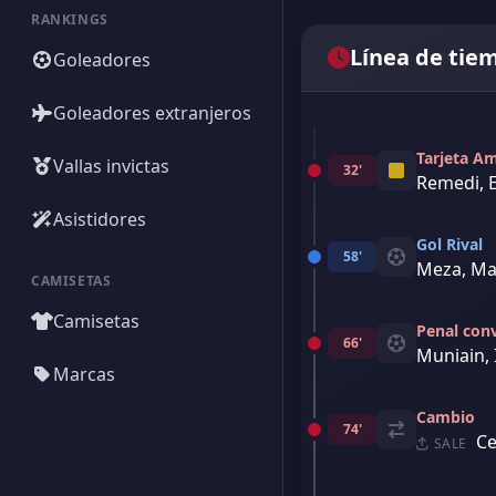
RANKINGS
Línea de tie
Goleadores
Goleadores extranjeros
Tarjeta Am
Vallas invictas
32'
Remedi, E
Asistidores
Gol Rival
58'
Meza, Ma
CAMISETAS
Camisetas
Penal con
66'
Muniain, 
Marcas
Cambio
74'
Ce
SALE