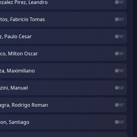
zalez Pirez, Leandro
90'
tos, Fabricio Tomas
80'
z, Paulo Cesar
90'
co, Milton Oscar
90'
a, Maximiliano
90'
zini, Manuel
68'
lagra, Rodrigo Roman
90'
on, Santiago
68'