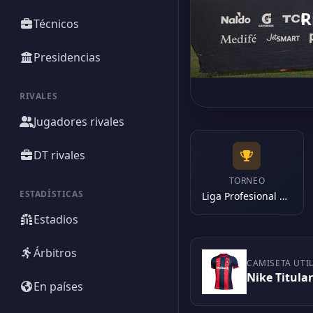
R
Técnicos
Presidencias
RIVALES
Jugadores rivales
DT rivales
TORNEO
ESTADÍSTICAS
Liga Profesional 2024
Estadios
Árbitros
CAMISETA UTI
Nike Titula
En países