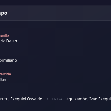
mpo
arilla
ric Daian
ximiliano
vertido
Iker
rutti, Ezequiel Osvaldo
Leguizamón, Iván Ezequi
ENTRA