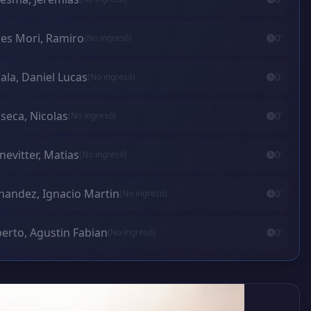
es Mori, Ramiro
0'
(No ingresó)
ala, Daniel Lucas
0'
(No ingresó)
seca, Nicolas
0'
(No ingresó)
nevitter, Matias
0'
(No ingresó)
nandez, Ignacio Martin
0'
(No ingresó)
erto, Agustin Fabian
0'
(No ingresó)