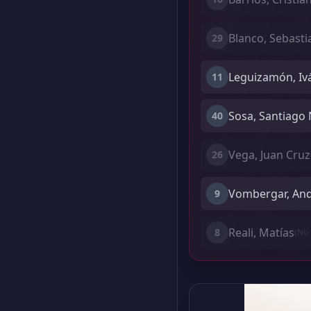
Blanco, Sebasti
29
Leguizamón, Iv
11
Sosa, Santiago
40
Vega, Juan Cruz
26
Vombergar, An
9
Reali, Matías
8
(No 