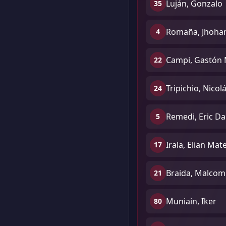
Luján, Gonzalo
35
Romaña, Jhohan
4
Campi, Gastón 
22
Tripichio, Nicol
24
Remedi, Eric Da
5
Irala, Elian Mat
17
Braida, Malcom
21
Muniain, Iker
80