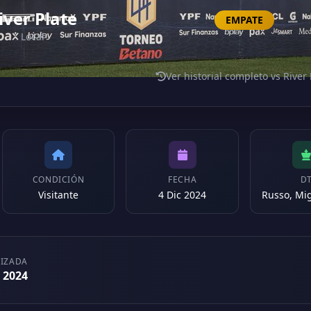
iver Plate
EMPATE
Local
Ver historial completo vs River 
CONDICIÓN
FECHA
D
Visitante
4 Dic 2024
LIZADA
r 2024