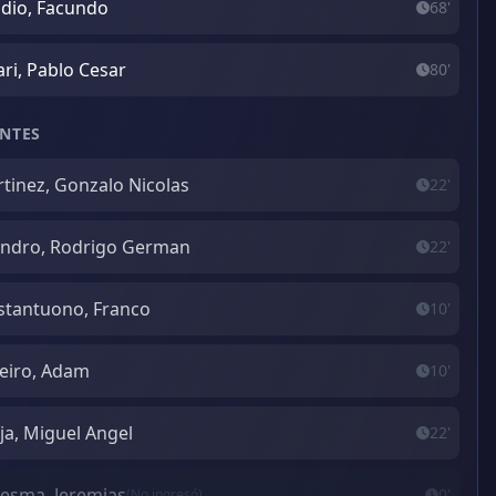
idio, Facundo
68'
ari, Pablo Cesar
80'
NTES
tinez, Gonzalo Nicolas
22'
endro, Rodrigo German
22'
tantuono, Franco
10'
eiro, Adam
10'
ja, Miguel Angel
22'
esma, Jeremias
0'
(No ingresó)