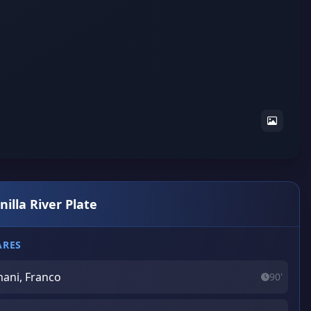
nilla River Plate
ARES
ani, Franco
90'