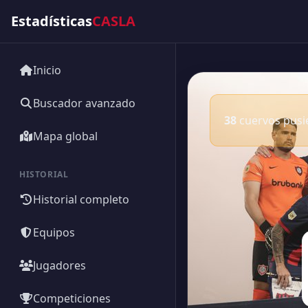
Estadísticas
CASLA
Inicio
Buscador avanzado
38
cuervos pusie
Mapa global
HISTORIAL
Historial completo
Equipos
Jugadores
Competiciones