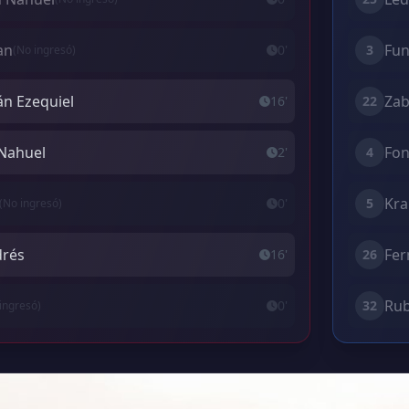
an
Fun
0'
3
(No ingresó)
án Ezequiel
Zab
16'
22
 Nahuel
Fon
2'
4
Kra
0'
5
(No ingresó)
drés
Fer
16'
26
Rub
0'
32
ingresó)