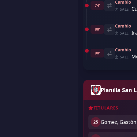
Cambio
74'
Cu
SALE
Cambio
88'
Ir
SALE
Cambio
90'
Mu
SALE
Planilla San 
TITULARES
Gomez, Gastón
25