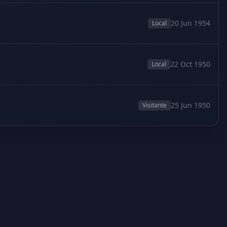
20 Jun 1954
Local
22 Oct 1950
Local
25 Jun 1950
Visitante