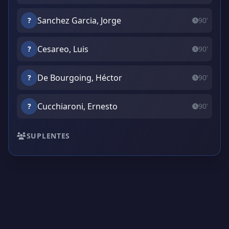
Sanchez Garcia, Jorge
?
90'
Cesareo, Luis
?
90'
De Bourgoing, Héctor
?
90'
Cucchiaroni, Ernesto
?
90'
SUPLENTES