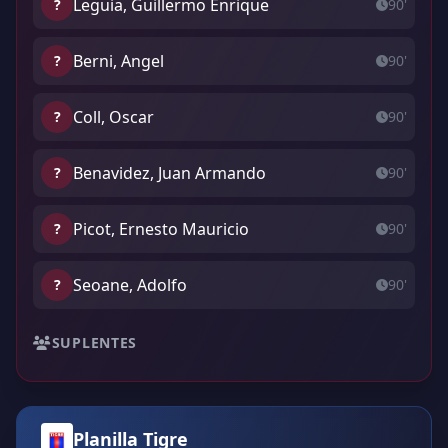
Leguia, Guillermo Enrique
?
90'
Berni, Angel
?
90'
Coll, Oscar
?
90'
Benavidez, Juan Armando
?
90'
Picot, Ernesto Mauricio
?
90'
Seoane, Adolfo
?
90'
SUPLENTES
Planilla Tigre