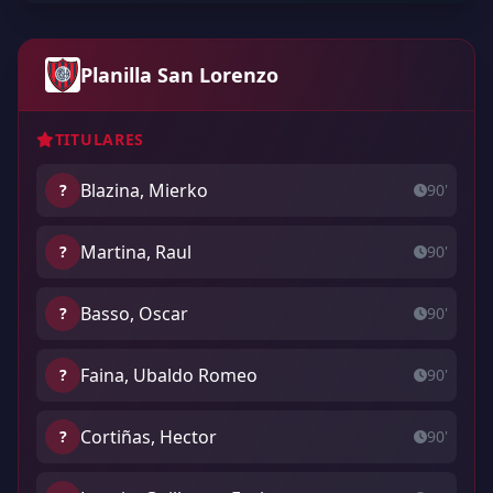
Planilla San Lorenzo
TITULARES
Blazina, Mierko
?
90'
Martina, Raul
?
90'
Basso, Oscar
?
90'
Faina, Ubaldo Romeo
?
90'
Cortiñas, Hector
?
90'