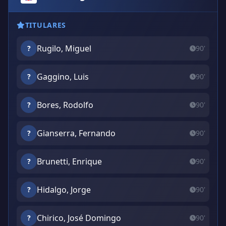
TITULARES
Rugilo, Miguel
?
90'
Gaggino, Luis
?
90'
Bores, Rodolfo
?
90'
Gianserra, Fernando
?
90'
Brunetti, Enrique
?
90'
Hidalgo, Jorge
?
90'
Chirico, José Domingo
?
90'