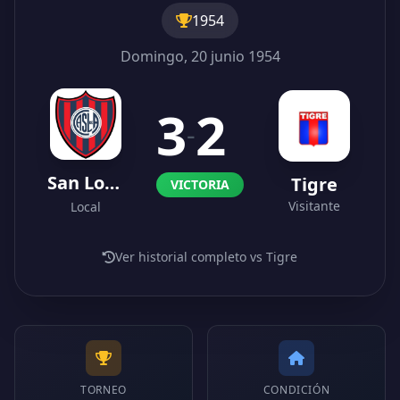
1954
Domingo, 20 junio 1954
3
2
-
San Lorenzo
Tigre
VICTORIA
Visitante
Local
Ver historial completo vs Tigre
TORNEO
CONDICIÓN