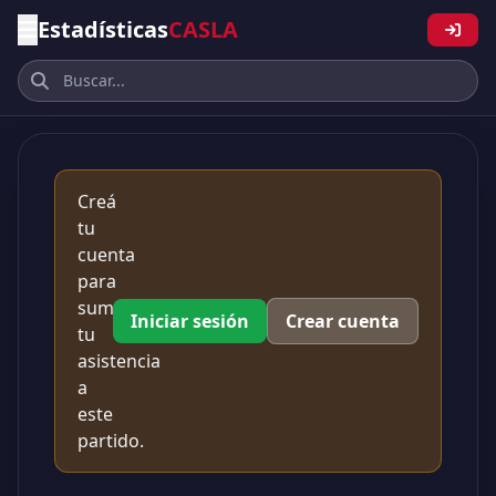
Estadísticas
CASLA
Creá
tu
cuenta
para
sumar
Iniciar sesión
Crear cuenta
tu
asistencia
a
este
partido.