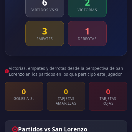
6
2
PARTIDOS VS SL
VICTORIAS
3
1
EMPATES
DERROTAS
Victorias, empates y derrotas desde la perspectiva de San
Lorenzo en los partidos en los que participó este jugador.
0
0
0
GOLES A SL
TARJETAS
TARJETAS
AMARILLAS
ROJAS
Partidos vs San Lorenzo