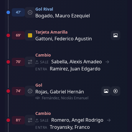
Gol Rival
47'
Bogado, Mauro Ezequiel
Tarjeta Amarilla
69'
Gattoni, Federico Agustin
Cambio
Sabella, Alexis Amadeo
70'
SALE
Ramirez, Juan Edgardo
ENTRA
Gol
74'
Rojas, Gabriel Hernán
Fernández, Nicolás Emanuel
Cambio
Romero, Angel Rodrigo
81'
SALE
Troyansky, Franco
ENTRA