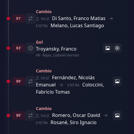
Cambio
Di Santo, Franco Matias
81'
SALE
Melano, Lucas Santiago
ENTRA
Gol
83'
Troyansky, Franco
Rojas, Gabriel Hernán
Cambio
Fernández, Nicolás
SALE
88'
Emanuel
Coloccini,
ENTRA
Fabricio Tomas
Cambio
Romero, Oscar David
88'
SALE
Rosané, Siro Ignacio
ENTRA