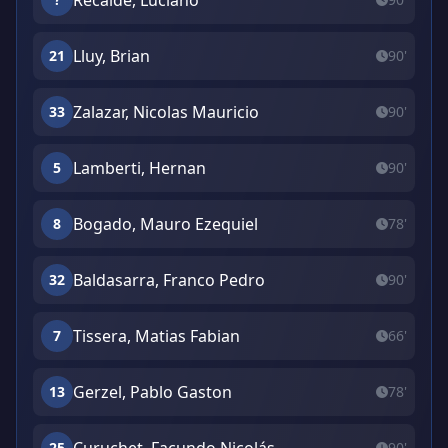
Recalde, Luciano
Lluy, Brian
21
90'
Zalazar, Nicolas Mauricio
33
90'
Lamberti, Hernan
5
90'
Bogado, Mauro Ezequiel
8
78'
Baldasarra, Franco Pedro
32
90'
Tissera, Matias Fabian
7
66'
Gerzel, Pablo Gaston
13
78'
25
90'