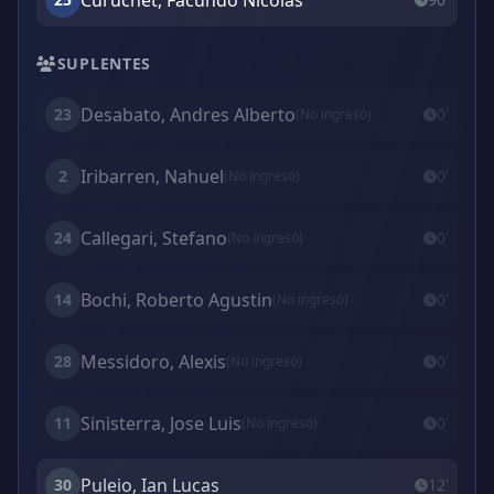
Curuchet, Facundo Nicolás
SUPLENTES
Desabato, Andres Alberto
23
0'
(No ingresó)
Iribarren, Nahuel
2
0'
(No ingresó)
Callegari, Stefano
24
0'
(No ingresó)
Bochi, Roberto Agustin
14
0'
(No ingresó)
Messidoro, Alexis
28
0'
(No ingresó)
Sinisterra, Jose Luis
11
0'
(No ingresó)
Puleio, Ian Lucas
30
12'