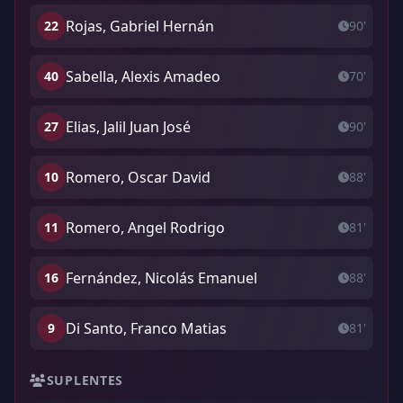
Rojas, Gabriel Hernán
22
90'
Sabella, Alexis Amadeo
40
70'
Elias, Jalil Juan José
27
90'
Romero, Oscar David
10
88'
Romero, Angel Rodrigo
11
81'
Fernández, Nicolás Emanuel
16
88'
Di Santo, Franco Matias
9
81'
SUPLENTES