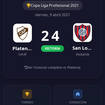
Copa Liga Profesional 2021
viernes, 9 abril 2021
2
4
-
San Lorenzo
Platense
VICTORIA
Local
Visitante
Ver historial completo vs Platense
TORNEO
CONDICIÓN