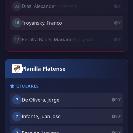
Diaz, Alexander
33
0'
(No ingresó)
Troyansky, Franco
18
9'
Peralta Bauer, Mariano
17
0'
(No ingresó)
Planilla Platense
TITULARES
De Olivera, Jorge
?
90'
Infante, Juan Jose
?
90'
?
90'