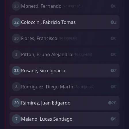
Monetti, Fernando
23
0'
(No ingresó)
Coloccini, Fabricio Tomas
32
2'
Flores, Francisco
30
0'
(No ingresó)
Pitton, Bruno Alejandro
3
0'
(No ingresó)
Rosané, Siro Ignacio
38
2'
Rodriguez, Diego Martín
8
0'
(No ingresó)
Ramirez, Juan Edgardo
20
20'
Melano, Lucas Santiago
7
9'