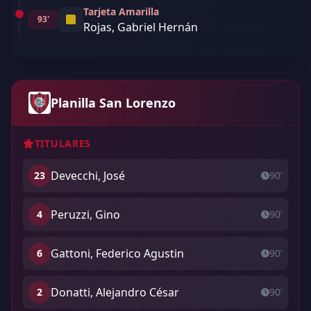
Tarjeta Amarilla
93'
Rojas, Gabriel Hernán
Planilla San Lorenzo
TITULARES
Devecchi, José
23
90'
Peruzzi, Gino
4
90'
Gattoni, Federico Agustin
6
90'
Donatti, Alejandro César
2
90'