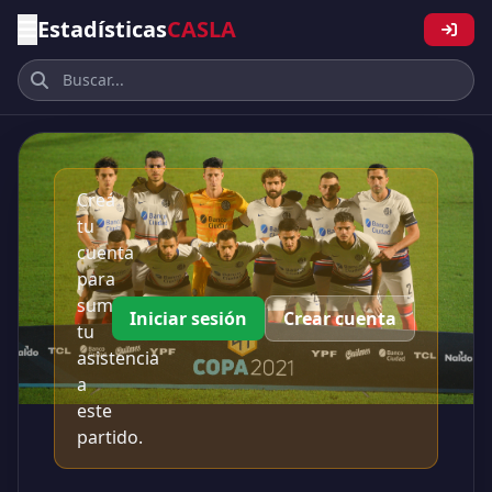
Estadísticas
CASLA
Creá
tu
cuenta
para
sumar
Iniciar sesión
Crear cuenta
tu
asistencia
a
este
partido.