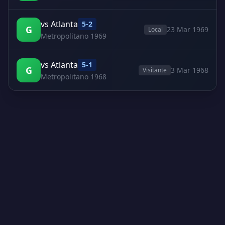
vs Atlanta
5-2
G
23 Mar 1969
Local
Metropolitano 1969
vs Atlanta
5-1
G
3 Mar 1968
Visitante
Metropolitano 1968
Creado por Encantadistica | Versión 2.01308