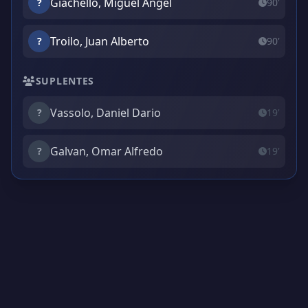
Giachello, Miguel Ángel
?
90'
Troilo, Juan Alberto
?
90'
SUPLENTES
Vassolo, Daniel Dario
?
19'
Galvan, Omar Alfredo
?
19'