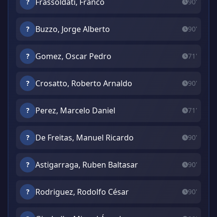
Frassoldati, Franco
?
90'
Buzzo, Jorge Alberto
?
90'
Gomez, Oscar Pedro
?
71'
Crosatto, Roberto Arnaldo
?
90'
Perez, Marcelo Daniel
?
71'
De Freitas, Manuel Ricardo
?
90'
Astigarraga, Ruben Baltasar
?
90'
Rodriguez, Rodolfo César
?
90'