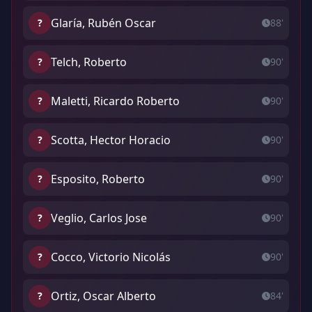
Glaría, Rubén Oscar
?
88'
Telch, Roberto
?
90'
Maletti, Ricardo Roberto
?
90'
Scotta, Hector Horacio
?
90'
Esposito, Roberto
?
90'
Veglio, Carlos Jose
?
90'
Cocco, Victorio Nicolás
?
90'
Ortiz, Oscar Alberto
?
84'