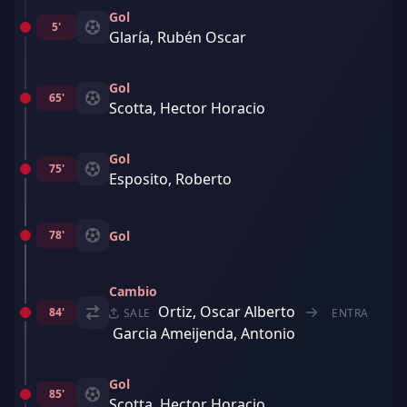
Gol
5'
Glaría, Rubén Oscar
Gol
65'
Scotta, Hector Horacio
Gol
75'
Esposito, Roberto
78'
Gol
Cambio
Ortiz, Oscar Alberto
84'
SALE
ENTRA
Garcia Ameijenda, Antonio
Gol
85'
Scotta, Hector Horacio