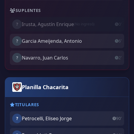
SUPLENTES
Irusta, Agustín Enrique
?
0'
(No ingresó)
Garcia Ameijenda, Antonio
?
6'
Navarro, Juan Carlos
?
2'
Planilla Chacarita
TITULARES
Petrocelli, Eliseo Jorge
?
90'