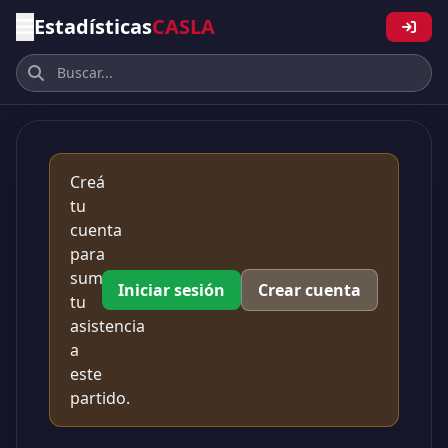
Estadísticas
CASLA
Creá
tu
cuenta
para
sumar
Iniciar sesión
Crear cuenta
tu
asistencia
a
este
partido.