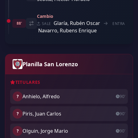
Cambio
Glaría, Rubén Oscar
88'
SALE
ENTRA
Navarro, Rubens Enrique
Planilla San Lorenzo
TITULARES
Anhielo, Alfredo
?
90'
Piris, Juan Carlos
?
90'
Olguin, Jorge Mario
?
90'