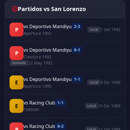
Partidos vs San Lorenzo
vs Deportivo Mandiyu
2-3
P
1 Set 1992
Local
Apertura 1992
vs Deportivo Mandiyu
0-1
P
Clausura 1992
22 May 1992
Visitante
vs Deportivo Mandiyu
1-1
E
9 Dic 1990
Local
Apertura 1990
vs Racing Club
1-1
E
10 Dic 1989
Local
1989/90
vs Racing Club
0-2
P
11 Set 1988
Local