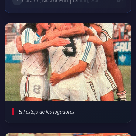
Cataldo, Nestor Enrique
?
0'
(No ingresó)
El Festejo de los jugadores