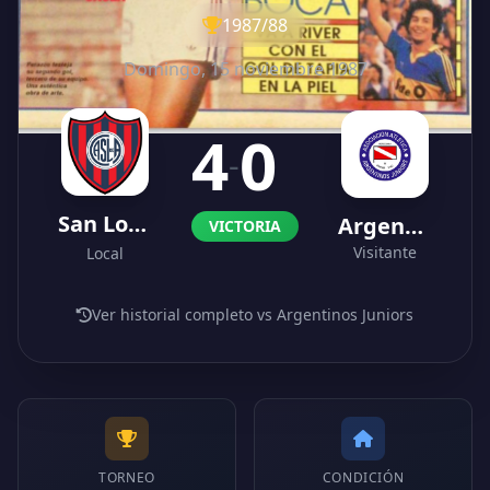
1987/88
Domingo, 15 noviembre 1987
4
0
-
San Lorenzo
Argentinos Juniors
VICTORIA
Visitante
Local
Ver historial completo vs Argentinos Juniors
TORNEO
CONDICIÓN