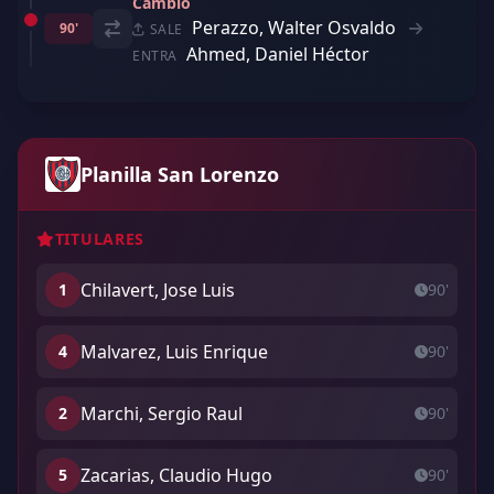
Cambio
Perazzo, Walter Osvaldo
90'
SALE
Ahmed, Daniel Héctor
ENTRA
Planilla San Lorenzo
TITULARES
Chilavert, Jose Luis
1
90'
Malvarez, Luis Enrique
4
90'
Marchi, Sergio Raul
2
90'
Zacarias, Claudio Hugo
5
90'