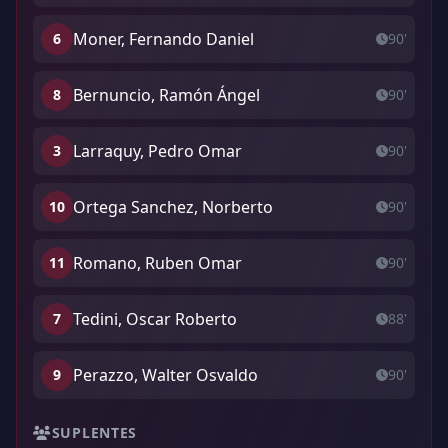
Moner, Fernando Daniel
6
90'
Bernuncio, Ramón Ángel
8
90'
Larraquy, Pedro Omar
3
90'
Ortega Sanchez, Norberto
10
90'
Romano, Ruben Omar
11
90'
Tedini, Oscar Roberto
7
88'
Perazzo, Walter Osvaldo
9
90'
SUPLENTES