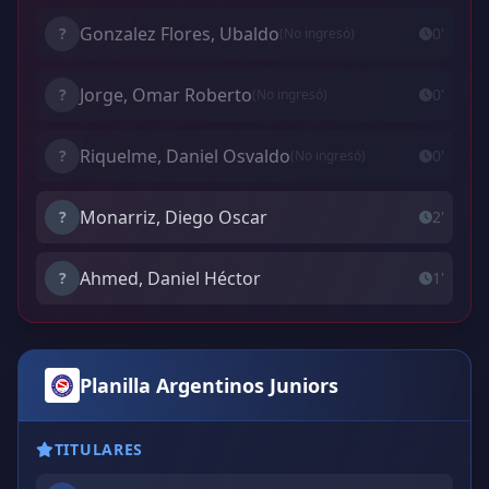
Gonzalez Flores, Ubaldo
?
0'
(No ingresó)
Jorge, Omar Roberto
?
0'
(No ingresó)
Riquelme, Daniel Osvaldo
?
0'
(No ingresó)
Monarriz, Diego Oscar
?
2'
Ahmed, Daniel Héctor
?
1'
Planilla Argentinos Juniors
TITULARES