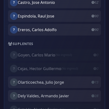
Castro, Jose Antonio
?
62'
Espindola, Raul Jose
?
90'
Ereros, Carlos Adolfo
?
90'
SUPLENTES
Goyen, Carlos Mario
?
0'
(No ingresó)
Cejas, Hector Guillermo
?
0'
(No ingresó)
Olarticoechea, Julio Jorge
?
15'
Dely Valdes, Armando Javier
?
28'