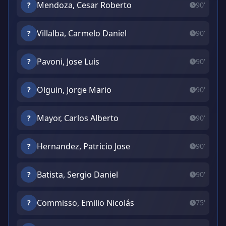
Mendoza, Cesar Roberto
?
90'
Villalba, Carmelo Daniel
?
90'
Pavoni, Jose Luis
?
90'
Olguin, Jorge Mario
?
90'
Mayor, Carlos Alberto
?
90'
Hernandez, Patricio Jose
?
90'
Batista, Sergio Daniel
?
90'
Commisso, Emilio Nicolás
?
75'