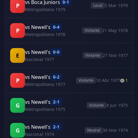
vs Boca Juniors
0-1
P
5 Mar 1979
Local
Metropolitano 1979
vs Newell's
0-4
P
21 May 1978
Visitante
Metropolitano 1978
vs Newell's
0-0
E
27 Nov 1977
Visitante
Nacional 1977
vs Newell's
0-2
P
10 Abr 1977
1
Visitante
Metropolitano 1977
vs Newell's
2-1
G
4 Jun 1975
Visitante
Metropolitano 1975
vs Newell's
2-1
G
30 Nov 1974
Neutral
Nacional 1974