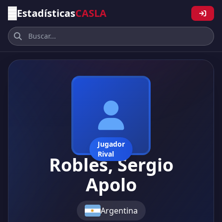
Estadísticas
CASLA
Jugador
Rival
Robles, Sergio
Apolo
Argentina