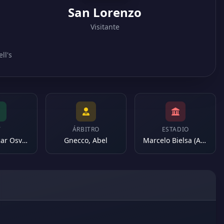
San Lorenzo
Visitante
ll's
T
ÁRBITRO
ESTADIO
Calics, Oscar Osvaldo
Gnecco, Abel
Marcelo Bielsa (Argentina)