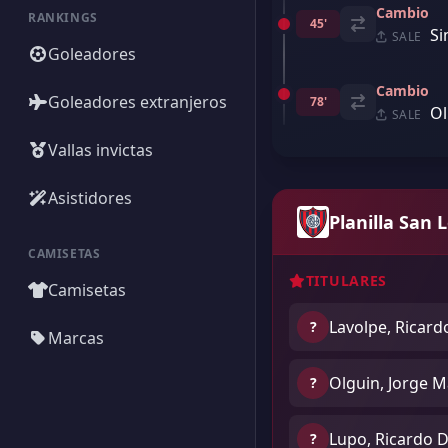
Cambio
RANKINGS
45'
Si
SALE
Goleadores
Cambio
Goleadores extranjeros
78'
Ol
SALE
Vallas invictas
Asistidores
Planilla San 
CAMISETAS
TITULARES
Camisetas
Lavolpe, Ricard
?
Marcas
Olguin, Jorge M
?
Lupo, Ricardo D
?