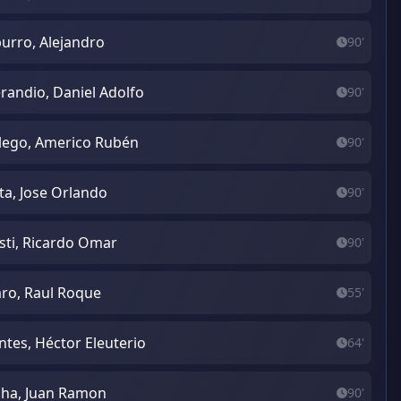
urro, Alejandro
90'
randio, Daniel Adolfo
90'
lego, Americo Rubén
90'
ta, Jose Orlando
90'
sti, Ricardo Omar
90'
aro, Raul Roque
55'
tes, Héctor Eleuterio
64'
ha, Juan Ramon
90'