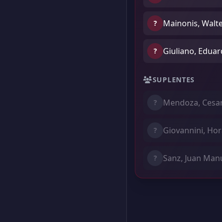
Mainonis, Walte
?
Giuliano, Eduar
?
SUPLENTES
Mendoza, Cesa
?
Giovannini, Hor
?
Sanz, Juan Man
?