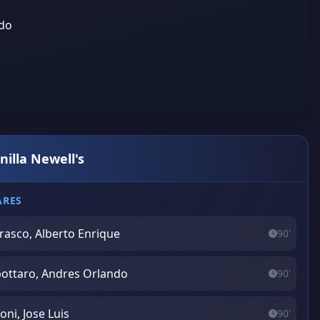
edo
nilla Newell's
ARES
rasco, Alberto Enrique
90'
ottaro, Andres Orlando
90'
oni, Jose Luis
90'