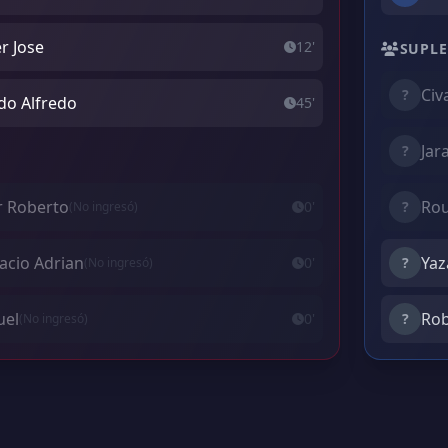
r Jose
12'
SUPLE
Civ
?
do Alfredo
45'
Jar
?
r Roberto
Rou
0'
?
(No ingresó)
acio Adrian
Yaz
0'
?
(No ingresó)
uel
Rob
0'
?
(No ingresó)