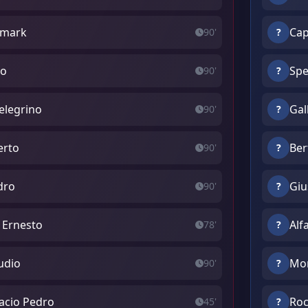
ismark
Cap
90'
?
do
Spe
90'
?
elegrino
Gal
90'
?
erto
Ber
90'
?
dro
Giu
90'
?
l Ernesto
Alf
78'
?
udio
Mon
90'
?
acio Pedro
Roc
45'
?