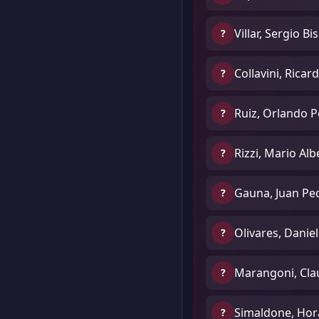
Villar, Sergio B
?
Collavini, Ricar
?
Ruiz, Orlando P
?
Rizzi, Mario Alb
?
Gauna, Juan Pe
?
Olivares, Danie
?
Marangoni, Cla
?
Simaldone, Hor
?