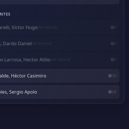
NTES
arelli, Victor Hugo
0'
(No ingresó)
a, Dardo Daniel
0'
(No ingresó)
x Larrosa, Hector Atilio
0'
(No ingresó)
alde, Héctor Casimiro
35'
les, Sergio Apolo
26'