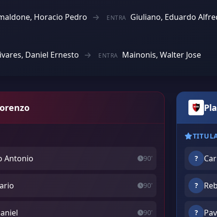
maldone, Horacio Pedro
Giuliano, Eduardo Alfr
ENTRA
ivares, Daniel Ernesto
Mainonis, Walter Jose
ENTRA
Lorenzo
Pla
TITUL
o Antonio
Car
90'
?
ario
Reb
90'
?
aniel
Pav
90'
?