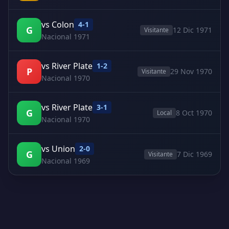
vs Colon
4-1
G
12 Dic 1971
Visitante
Nacional 1971
vs River Plate
1-2
P
29 Nov 1970
Visitante
Nacional 1970
vs River Plate
3-1
G
8 Oct 1970
Local
Nacional 1970
vs Union
2-0
G
7 Dic 1969
Visitante
Nacional 1969