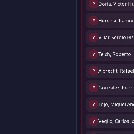
Doria, Victor H
?
Heredia, Ramo
?
Villar, Sergio B
?
Telch, Roberto
?
Albrecht, Rafael
?
Gonzalez, Pedro
?
Tojo, Miguel An
?
Veglio, Carlos J
?