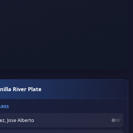
nilla River Plate
ARES
ez, Jose Alberto
90'