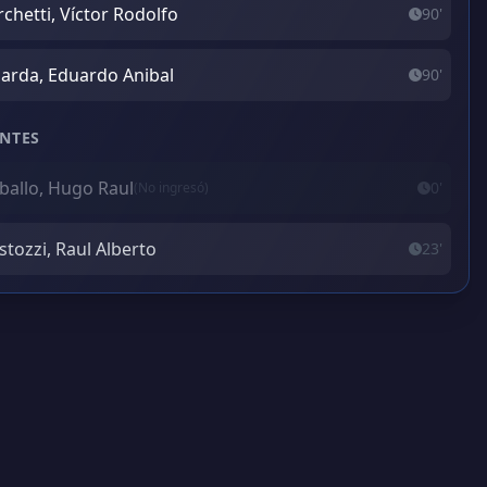
chetti, Víctor Rodolfo
90'
arda, Eduardo Anibal
90'
NTES
ballo, Hugo Raul
0'
(No ingresó)
stozzi, Raul Alberto
23'