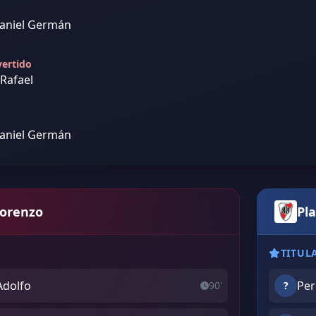
aniel Germán
vertido
 Rafael
aniel Germán
Lorenzo
Pla
TITUL
Adolfo
Per
90'
?