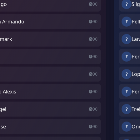
ugo
Sil
90'
?
n Armando
Pel
90'
?
ismark
Lar
90'
?
Per
90'
?
Lop
90'
?
 Alexis
Per
90'
?
gel
Tre
90'
?
ose
One
90'
?