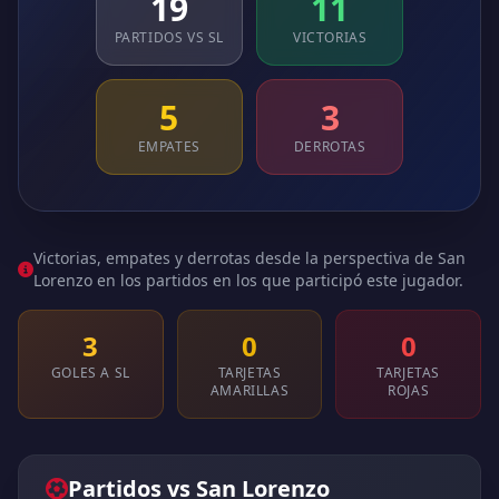
19
11
PARTIDOS VS SL
VICTORIAS
5
3
EMPATES
DERROTAS
Victorias, empates y derrotas desde la perspectiva de San
Lorenzo en los partidos en los que participó este jugador.
3
0
0
GOLES A SL
TARJETAS
TARJETAS
AMARILLAS
ROJAS
Partidos vs San Lorenzo