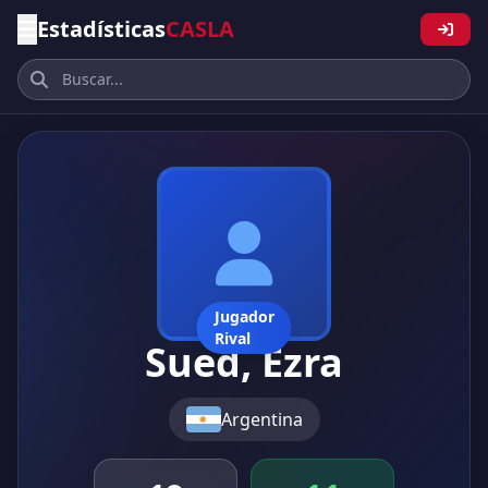
Estadísticas
CASLA
Jugador
Rival
Sued, Ezra
Argentina