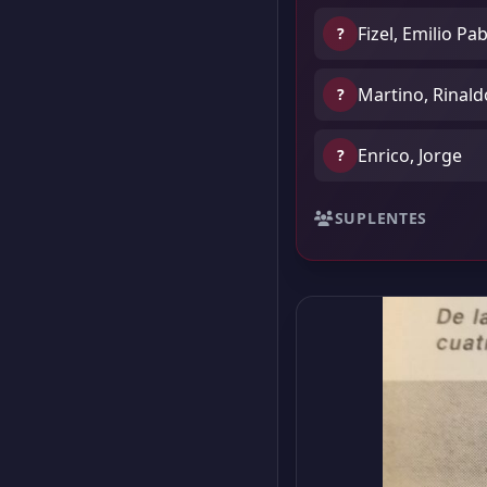
Fizel, Emilio Pa
?
Martino, Rinal
?
Enrico, Jorge
?
SUPLENTES