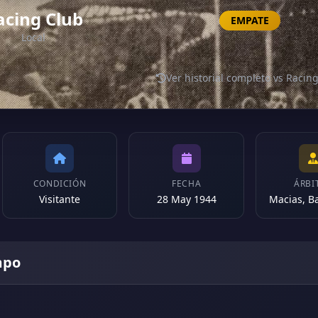
acing Club
EMPATE
Local
Ver historial completo vs Racin
CONDICIÓN
FECHA
ÁRBI
Visitante
28 May 1944
Macias, B
mpo