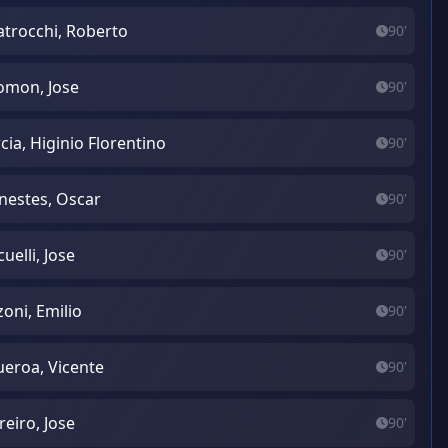
trocchi, Roberto
90'
omon, Jose
90'
cia, Higinio Florentino
90'
estes, Oscar
90'
cuelli, Jose
90'
zoni, Emilio
90'
ueroa, Vicente
90'
reiro, Jose
90'