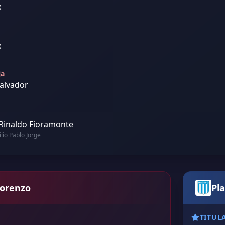
x
x
ja
alvador
 Rinaldo Fioramonte
ilio Pablo Jorge
Lorenzo
Pla
TITUL