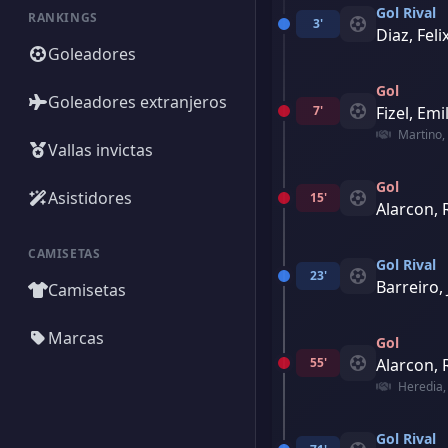
Gol Rival
RANKINGS
3'
Diaz, Feli
Goleadores
Gol
Goleadores extranjeros
7'
Fizel, Emi
Martino,
Vallas invictas
Gol
Asistidores
15'
Alarcon, 
CAMISETAS
Gol Rival
23'
Barreiro,
Camisetas
Marcas
Gol
55'
Alarcon, 
Heredia, 
Gol Rival