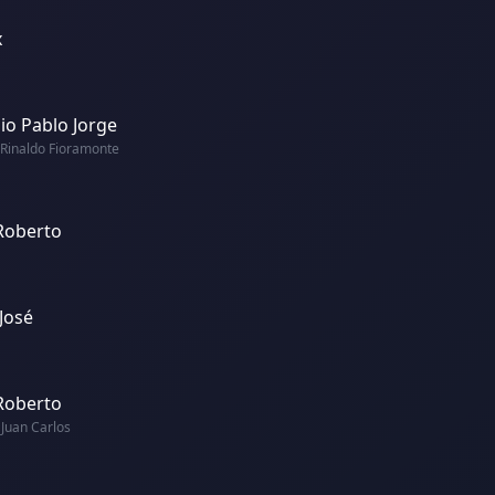
x
lio Pablo Jorge
 Rinaldo Fioramonte
Roberto
 José
Roberto
Juan Carlos