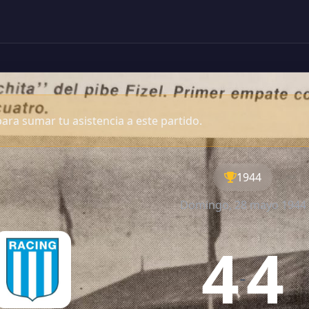
ara sumar tu asistencia a este partido.
1944
Domingo, 28 mayo 1944
4
4
-