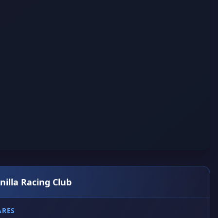
nilla Racing Club
ARES