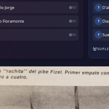
blo Jorge
D'a
90'
?
do Fioramonte
Diaz
90'
?
Sue
90'
?
SUPLE