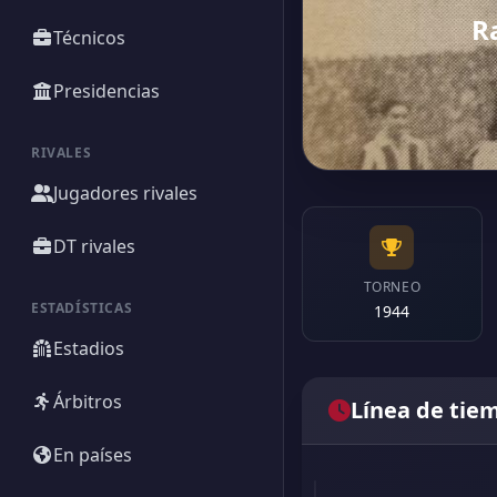
R
Técnicos
Presidencias
RIVALES
Jugadores rivales
DT rivales
TORNEO
ESTADÍSTICAS
1944
Estadios
Árbitros
Línea de tie
En países