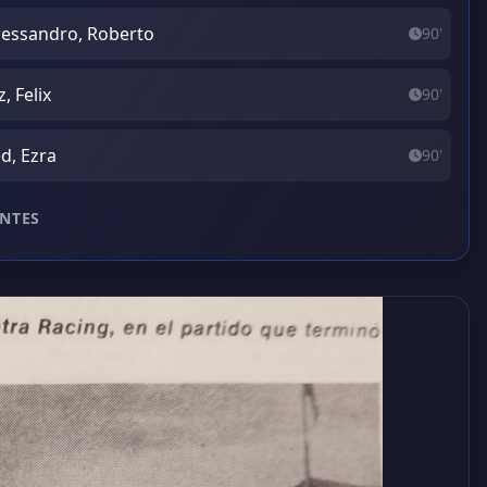
lessandro, Roberto
90'
, Felix
90'
d, Ezra
90'
NTES