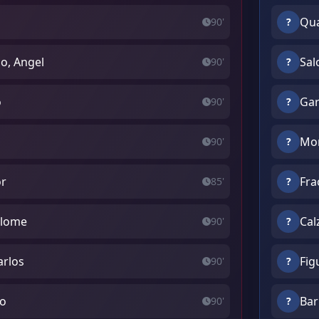
Qua
90'
?
o, Angel
Sal
90'
?
o
Gar
90'
?
Mon
90'
?
or
Fra
85'
?
olome
Cal
90'
?
arlos
Fig
90'
?
to
Bar
90'
?