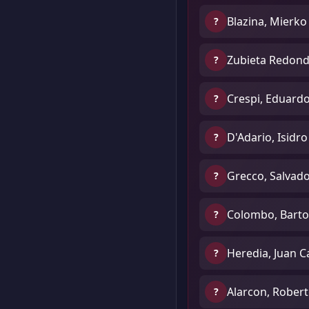
Blazina, Mierko
?
Zubieta Redond
?
Crespi, Eduard
?
D'Adario, Isidro
?
Grecco, Salvad
?
Colombo, Bart
?
Heredia, Juan C
?
Alarcon, Rober
?