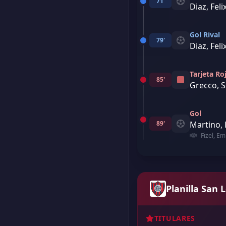
71'
Diaz, Feli
Gol Rival
79'
Diaz, Feli
Tarjeta Ro
85'
Grecco, S
Gol
89'
Martino,
Fizel, Em
Planilla San 
TITULARES