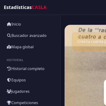
Estadísticas
CASLA
Inicio
Buscador avanzado
Creá tu cuenta p
Mapa global
HISTORIAL
Historial completo
Equipos
Jugadores
Competiciones