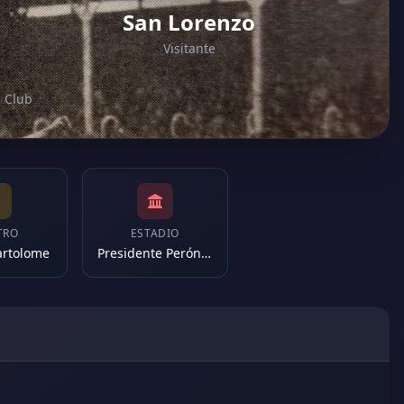
San Lorenzo
Visitante
g Club
TRO
ESTADIO
artolome
Presidente Perón (Argentina)