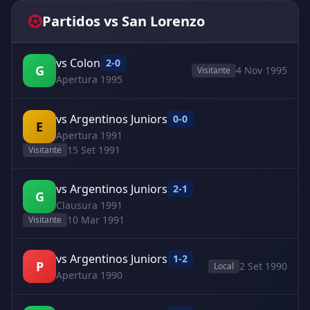
Partidos vs San Lorenzo
vs Colon
2-0
G
4 Nov 1995
Visitante
Apertura 1995
vs Argentinos Juniors
0-0
E
Apertura 1991
15 Set 1991
Visitante
vs Argentinos Juniors
2-1
G
Clausura 1991
10 Mar 1991
Visitante
vs Argentinos Juniors
1-2
P
2 Set 1990
Local
Apertura 1990