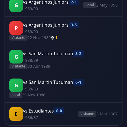
vs Argentinos Juniors
2-1
G
2 May 1990
Local
1989/90
vs Argentinos Juniors
3-5
P
1989/90
12 Nov 1989
1
Visitante
vs San Martin Tucuman
3-2
G
1988/89
30 Abr 1989
Visitante
vs San Martin Tucuman
6-1
G
1988/89
30 Nov 1988
Local
vs Estudiantes
0-0
E
8 Mar 1987
Visitante
1986/87