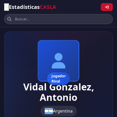
Estadísticas
CASLA
Jugador
Rival
Vidal Gonzalez,
Antonio
Argentina