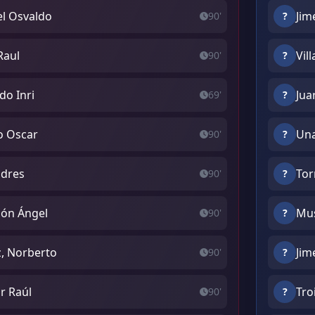
el Osvaldo
Jim
90'
?
Raul
Vil
90'
?
do Inri
Jua
69'
?
o Oscar
Una
90'
?
ndres
Tor
90'
?
ón Ángel
Mus
90'
?
, Norberto
Jim
90'
?
r Raúl
Tro
90'
?