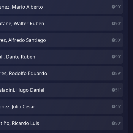
enez, Mario Alberto
90'
lafañe, Walter Ruben
90'
rez, Alfredo Santiago
90'
li, Dante Ruben
90'
res, Rodolfo Eduardo
89'
ladini, Hugo Daniel
51'
enez, Julio Cesar
45'
itiño, Ricardo Luis
90'