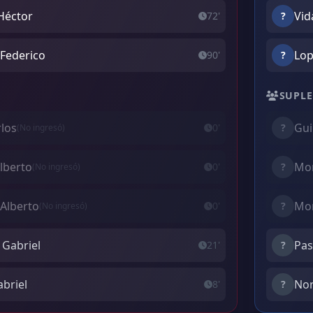
Héctor
Vid
72'
?
 Federico
Lop
90'
?
SUPLE
rlos
Gui
0'
?
(No ingresó)
Alberto
Mor
0'
?
(No ingresó)
 Alberto
Mon
0'
?
(No ingresó)
 Gabriel
Pas
21'
?
abriel
Nor
8'
?