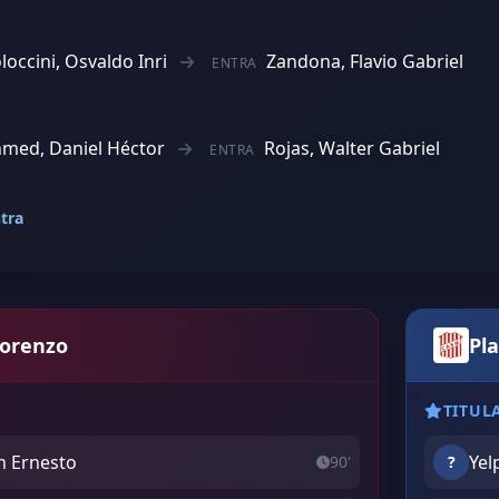
loccini, Osvaldo Inri
Zandona, Flavio Gabriel
ENTRA
med, Daniel Héctor
Rojas, Walter Gabriel
ENTRA
tra
Lorenzo
Pl
TITUL
n Ernesto
Yel
90'
?