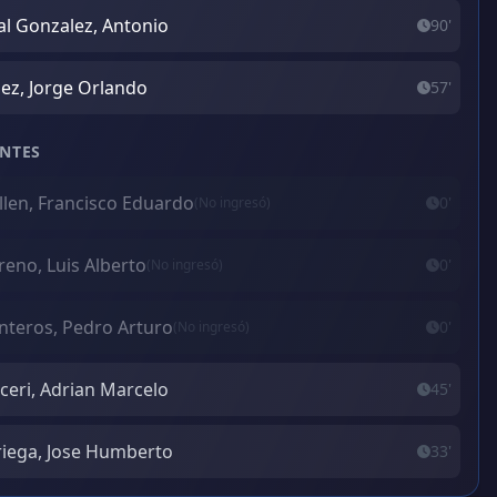
al Gonzalez, Antonio
90'
ez, Jorge Orlando
57'
NTES
llen, Francisco Eduardo
0'
(No ingresó)
eno, Luis Alberto
0'
(No ingresó)
teros, Pedro Arturo
0'
(No ingresó)
ceri, Adrian Marcelo
45'
iega, Jose Humberto
33'