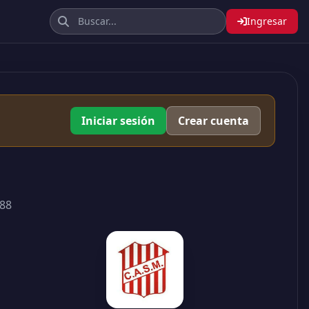
Ingresar
Iniciar sesión
Crear cuenta
988