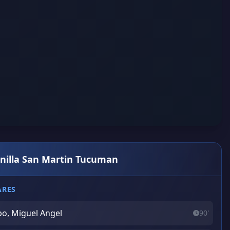
anilla San Martin Tucuman
ARES
po, Miguel Angel
90'