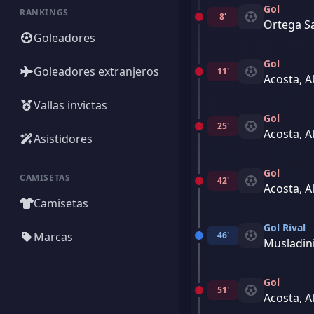
Gol
RANKINGS
8'
Ortega S
Goleadores
Gol
Goleadores extranjeros
11'
Acosta, A
Vallas invictas
Gol
25'
Acosta, A
Asistidores
Gol
CAMISETAS
42'
Acosta, A
Camisetas
Gol Rival
Marcas
46'
Musladini
Gol
51'
Acosta, A