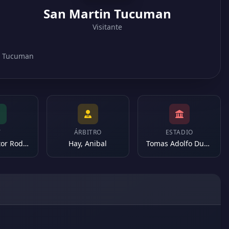
San Martin Tucuman
Visitante
in Tucuman
T
ÁRBITRO
ESTADIO
Veira, Héctor Rodolfo
Hay, Anibal
Tomas Adolfo Duco (Argentina)