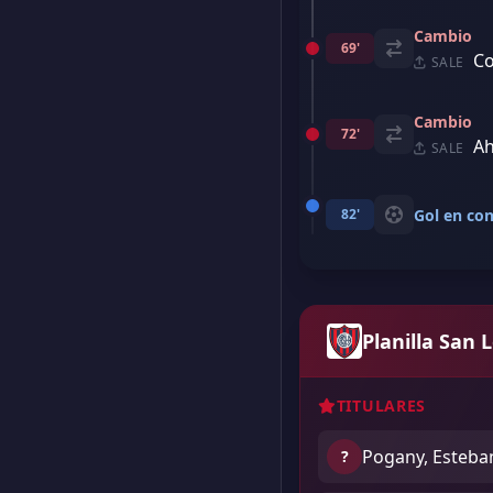
Cambio
69'
Co
SALE
Cambio
72'
Ah
SALE
82'
Gol en con
Planilla San 
TITULARES
Pogany, Esteba
?