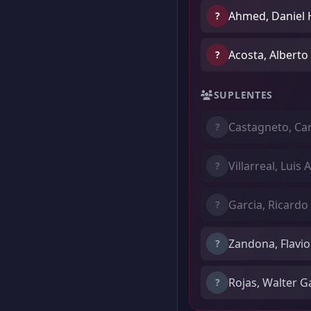
Ahmed, Daniel 
?
Acosta, Alberto
?
SUPLENTES
Castagneto, Ca
?
Villarreal, Luis 
?
Garcia, Ricardo
?
Zandona, Flavio
?
Rojas, Walter G
?