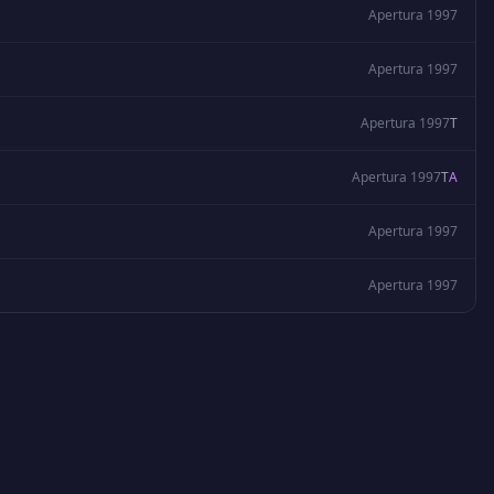
Apertura 1997
Apertura 1997
Apertura 1997
T
Apertura 1997
T
A
Apertura 1997
Apertura 1997