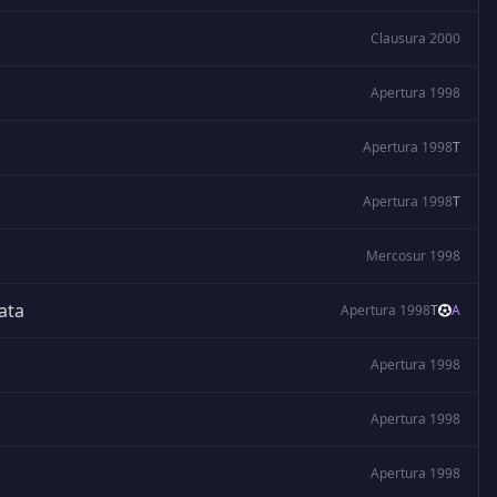
Clausura 2000
Apertura 1998
Apertura 1998
T
Apertura 1998
T
Mercosur 1998
ata
Apertura 1998
T
A
Apertura 1998
Apertura 1998
Apertura 1998