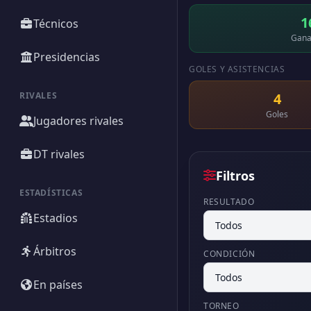
1
Técnicos
Gana
Presidencias
GOLES Y ASISTENCIAS
RIVALES
4
Goles
Jugadores rivales
DT rivales
Filtros
ESTADÍSTICAS
RESULTADO
Estadios
Árbitros
CONDICIÓN
En países
TORNEO