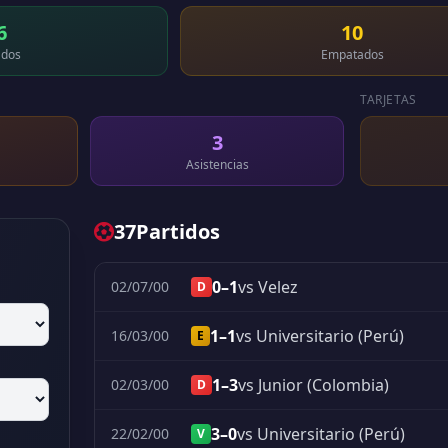
6
10
dos
Empatados
TARJETAS
3
Asistencias
37
Partidos
0–1
vs Velez
02/07/00
D
1–1
vs Universitario (Perú)
16/03/00
E
1–3
vs Junior (Colombia)
02/03/00
D
3–0
vs Universitario (Perú)
22/02/00
V