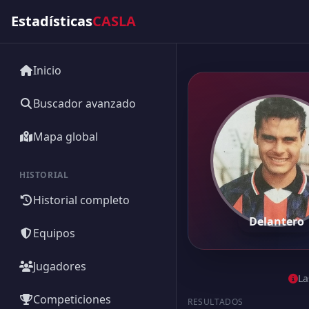
Estadísticas
CASLA
Inicio
Buscador avanzado
Mapa global
HISTORIAL
Historial completo
Delantero
Equipos
Jugadores
La
Competiciones
RESULTADOS