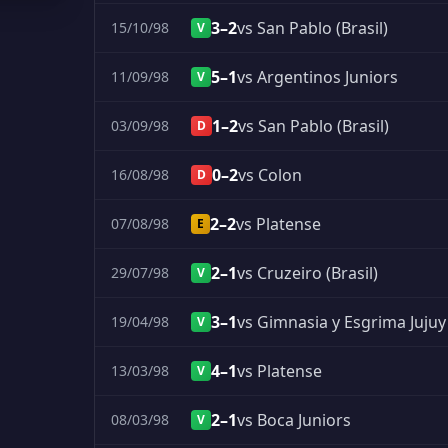
3–2
vs San Pablo (Brasil)
15/10/98
V
5–1
vs Argentinos Juniors
11/09/98
V
1–2
vs San Pablo (Brasil)
03/09/98
D
0–2
vs Colon
16/08/98
D
2–2
vs Platense
07/08/98
E
2–1
vs Cruzeiro (Brasil)
29/07/98
V
3–1
vs Gimnasia y Esgrima Jujuy
19/04/98
V
4–1
vs Platense
13/03/98
V
2–1
vs Boca Juniors
08/03/98
V