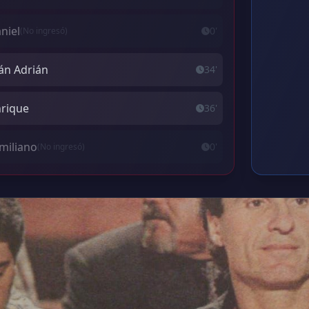
aniel
0'
(No ingresó)
án Adrián
34'
nrique
36'
miliano
0'
(No ingresó)