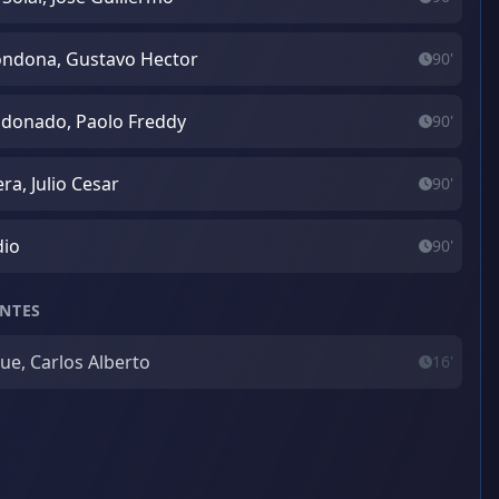
ndona, Gustavo Hector
90'
donado, Paolo Freddy
90'
era, Julio Cesar
90'
dio
90'
NTES
ue, Carlos Alberto
16'