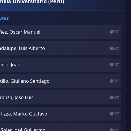
nilla Universitario (Perú)
ARES
ñez, Oscar Manuel
90'
dalupe, Luis Alberto
90'
uelo, Juan
90'
tillo, Giuliano Santiago
90'
ranza, Jose Luis
90'
rlizza, Marko Gustavo
90'
 Solar, José Guillermo
90'