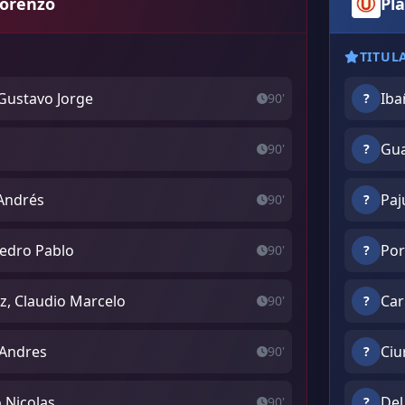
Lorenzo
Pla
TITUL
Gustavo Jorge
Iba
90'
?
Gua
90'
?
 Andrés
Paj
90'
?
Pedro Pablo
Por
90'
?
z, Claudio Marcelo
Car
90'
?
 Andres
Ciu
90'
?
 Nicolas
Del
90'
?