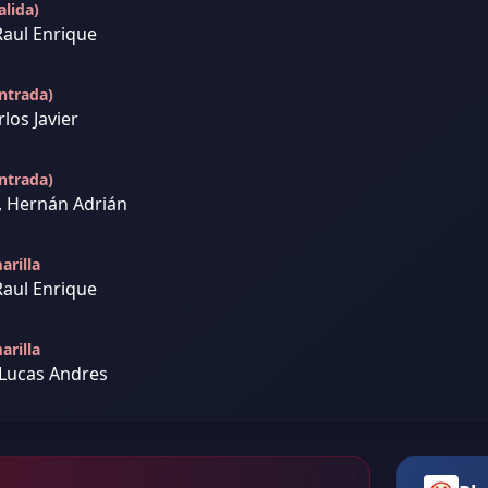
lida)
Raul Enrique
ntrada)
los Javier
ntrada)
, Hernán Adrián
arilla
Raul Enrique
arilla
 Lucas Andres