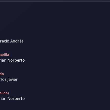
racio Andrés
arilla
rián Norberto
ado
los Javier
lida)
rián Norberto