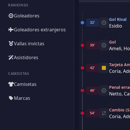
RANKINGS
Goleadores
Gol Rival
32'
Esidio
Goleadores extranjeros
Gol
Vallas invictas
39'
Ameli, Ho
Asistidores
Tarjeta Am
42'
Coria, Ad
CAMISETAS
Camisetas
Penal err
46'
Netto, Car
Marcas
Cambio (Sa
54'
Coria, Ad