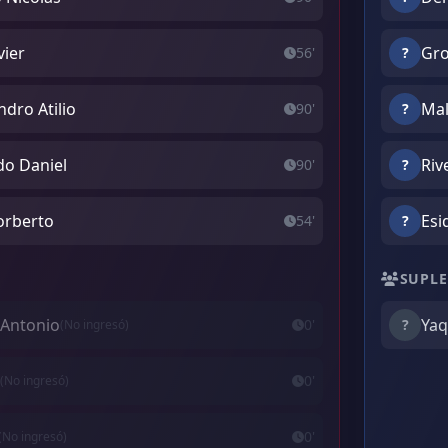
vier
Gro
56'
?
dro Atilio
Mal
90'
?
o Daniel
Riv
90'
?
orberto
Esi
54'
?
SUPLE
e Antonio
Yaq
0'
?
(No ingresó)
0'
(No ingresó)
0'
(No ingresó)