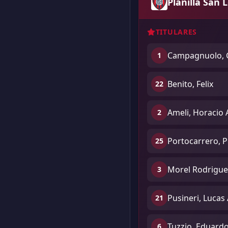
Planilla San 
TITULARES
Campagnuolo, 
1
Benito, Felix
22
Ameli, Horacio
2
Portocarrero, 
25
Morel Rodrigue
3
Pusineri, Lucas
21
Tuzzio, Eduardo
6