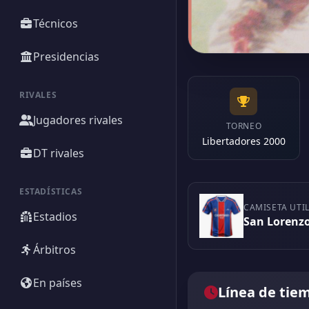
Técnicos
Presidencias
RIVALES
Jugadores rivales
TORNEO
Libertadores 2000
DT rivales
ESTADÍSTICAS
CAMISETA UTI
Estadios
San Lorenzo
Árbitros
En países
Línea de tie