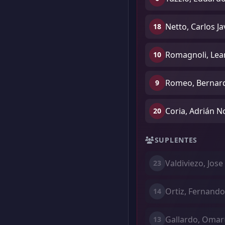
Netto, Carlos Ja
18
Romagnoli, Lean
10
Romeo, Bernard
9
Coria, Adrián N
20
SUPLENTES
Valdiviezo, Jos
23
Ortiz, Fernando
14
Gallardo, Omar
13