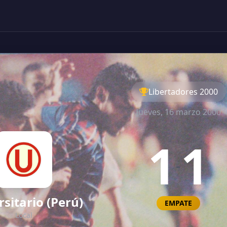
Libertadores 2000
jueves, 16 marzo 2000
1
1
-
sitario (Perú)
EMPATE
Local