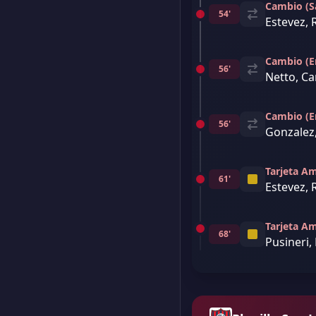
Cambio (Sa
54'
Estevez, 
Cambio (E
56'
Netto, Car
Cambio (E
56'
Gonzalez
Tarjeta Am
61'
Estevez, 
Tarjeta Am
68'
Pusineri,