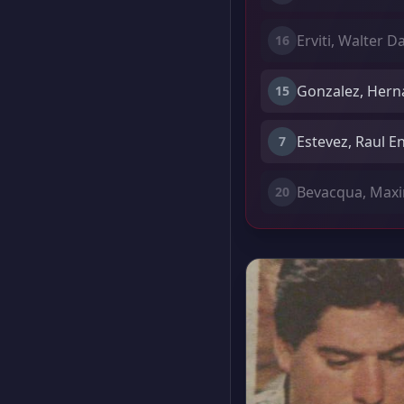
Erviti, Walter D
16
Gonzalez, Hern
15
Estevez, Raul E
7
Bevacqua, Maxi
20