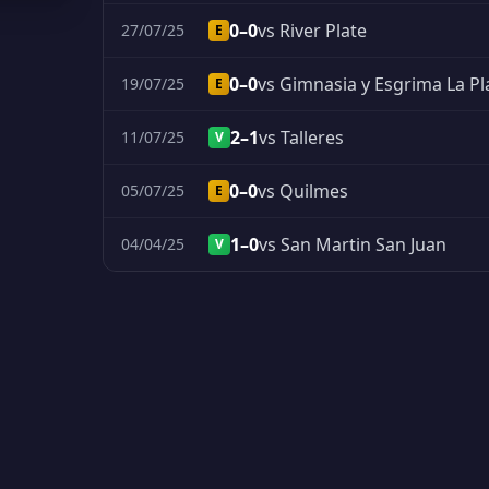
0–0
vs River Plate
27/07/25
E
0–0
vs Gimnasia y Esgrima La Pl
19/07/25
E
2–1
vs Talleres
11/07/25
V
0–0
vs Quilmes
05/07/25
E
1–0
vs San Martin San Juan
04/04/25
V