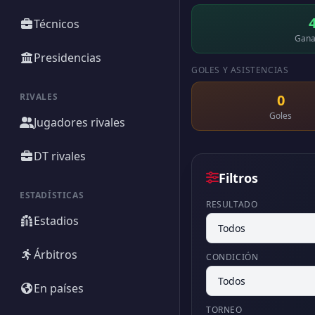
Técnicos
Gana
Presidencias
GOLES Y ASISTENCIAS
RIVALES
0
Goles
Jugadores rivales
DT rivales
Filtros
ESTADÍSTICAS
RESULTADO
Estadios
Árbitros
CONDICIÓN
En países
TORNEO