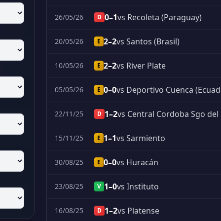
0–1
vs Recoleta (Paraguay)
26/05/26
D
2–2
vs Santos (Brasil)
20/05/26
E
2–2
vs River Plate
10/05/26
E
0–0
vs Deportivo Cuenca (Ecuad
05/05/26
E
1–2
vs Central Cordoba Sgo del
22/11/25
D
1–1
vs Sarmiento
15/11/25
E
0–0
vs Huracán
30/08/25
E
1–0
vs Instituto
23/08/25
V
1–2
vs Platense
16/08/25
D