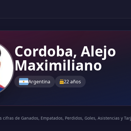
Cordoba, Alejo
Maximiliano
Argentina
22 años
s cifras de Ganados, Empatados, Perdidos, Goles, Asistencias y Tarje