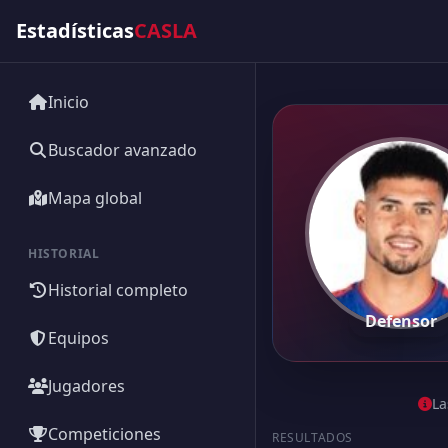
Estadísticas
CASLA
Inicio
Buscador avanzado
Mapa global
HISTORIAL
Historial completo
Defensor
Equipos
Jugadores
La
Competiciones
RESULTADOS