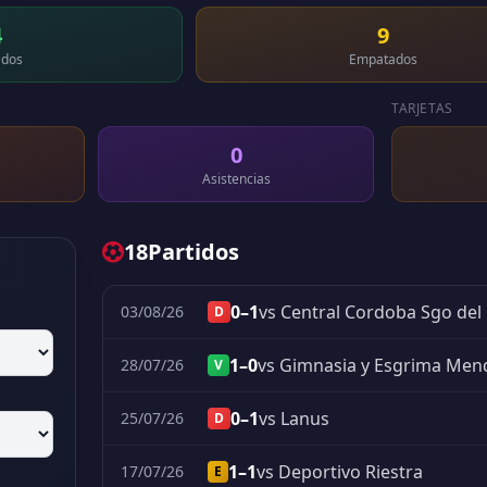
4
9
dos
Empatados
TARJETAS
0
Asistencias
18
Partidos
0–1
vs Central Cordoba Sgo del
03/08/26
D
1–0
vs Gimnasia y Esgrima Men
28/07/26
V
0–1
vs Lanus
25/07/26
D
1–1
vs Deportivo Riestra
17/07/26
E