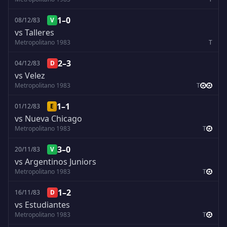
1–0
08/12/83
V
vs Talleres
Metropolitano 1983
T
2–3
04/12/83
D
vs Velez
Metropolitano 1983
T
1–1
01/12/83
E
vs Nueva Chicago
Metropolitano 1983
T
3–0
20/11/83
V
vs Argentinos Juniors
Metropolitano 1983
T
1–2
16/11/83
D
vs Estudiantes
Metropolitano 1983
T