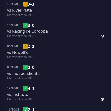
3–3
13/11/83
E
vs River Plate
Metropolitano 1983
T
3–0
10/11/83
V
vs Racing de Cordoba
Metropolitano 1983
T
2–2
06/11/83
E
vs Newell's
Metropolitano 1983
T
2–0
02/11/83
V
vs Independiente
Metropolitano 1983
T
4–1
19/10/83
V
vs Instituto
Metropolitano 1983
T
2–1
16/10/83
V