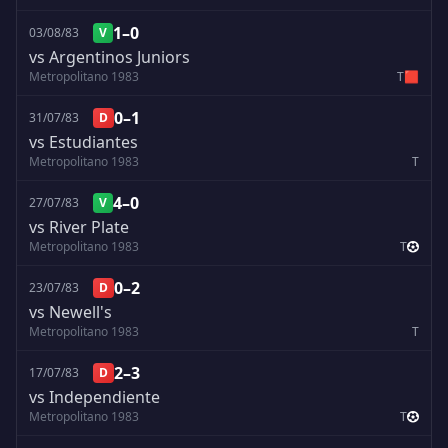
1–0
03/08/83
V
vs Argentinos Juniors
Metropolitano 1983
T
🟥
0–1
31/07/83
D
vs Estudiantes
Metropolitano 1983
T
4–0
27/07/83
V
vs River Plate
Metropolitano 1983
T
0–2
23/07/83
D
vs Newell's
Metropolitano 1983
T
2–3
17/07/83
D
vs Independiente
Metropolitano 1983
T