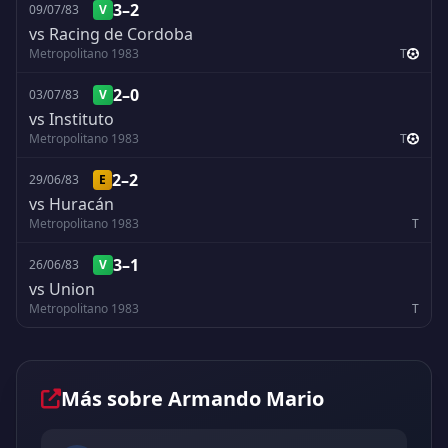
3–2
09/07/83
V
vs Racing de Cordoba
Metropolitano 1983
T
2–0
03/07/83
V
vs Instituto
Metropolitano 1983
T
2–2
29/06/83
E
vs Huracán
Metropolitano 1983
T
3–1
26/06/83
V
vs Union
Metropolitano 1983
T
Más sobre Armando Mario