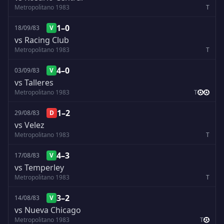
Metropolitano 1983
T
1–0
18/09/83
V
vs Racing Club
Metropolitano 1983
T
4–0
03/09/83
V
vs Talleres
Metropolitano 1983
T
1–2
29/08/83
D
vs Velez
Metropolitano 1983
T
4–3
17/08/83
V
vs Temperley
Metropolitano 1983
T
3–2
14/08/83
V
vs Nueva Chicago
Metropolitano 1983
T