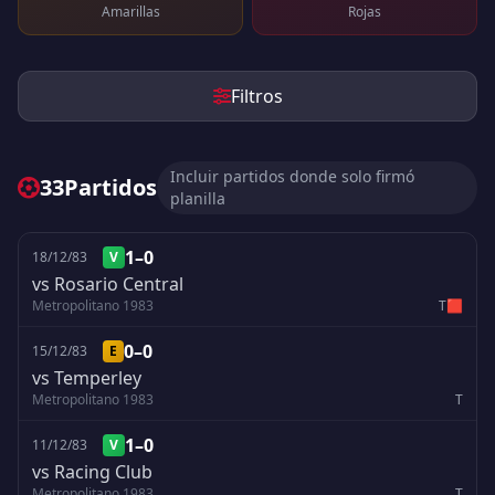
Amarillas
Rojas
Filtros
Incluir partidos donde solo firmó
33
Partidos
planilla
1–0
18/12/83
V
vs Rosario Central
Metropolitano 1983
T
🟥
0–0
15/12/83
E
vs Temperley
Metropolitano 1983
T
1–0
11/12/83
V
vs Racing Club
Metropolitano 1983
T