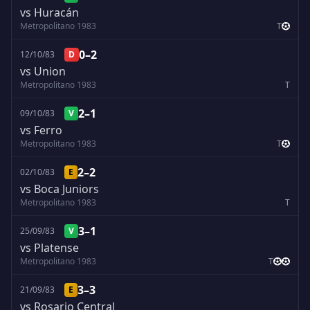
vs Huracán
Metropolitano 1983
T
0–2
12/10/83
D
vs Union
Metropolitano 1983
T
2–1
09/10/83
V
vs Ferro
Metropolitano 1983
T
2–2
02/10/83
E
vs Boca Juniors
Metropolitano 1983
T
3–1
25/09/83
V
vs Platense
Metropolitano 1983
T
3–3
21/09/83
E
vs Rosario Central