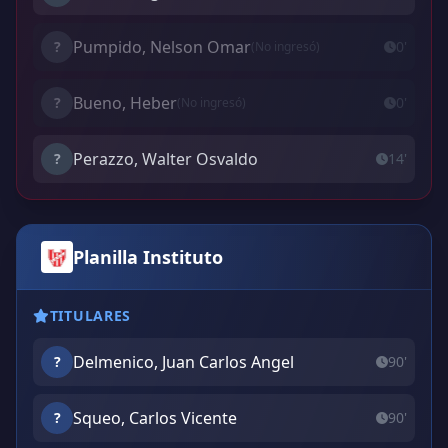
Pumpido, Nelson Omar
?
0'
(No ingresó)
Bueno, Heber
?
0'
(No ingresó)
Perazzo, Walter Osvaldo
?
14'
Planilla Instituto
TITULARES
Delmenico, Juan Carlos Angel
?
90'
Squeo, Carlos Vicente
?
90'