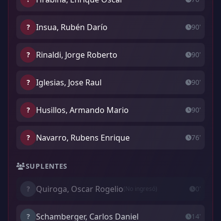
Insua, Rubén Darío
?
90'
Rinaldi, Jorge Roberto
?
90'
Iglesias, Jose Raul
?
90'
Husillos, Armando Mario
?
90'
Navarro, Rubens Enrique
?
76'
SUPLENTES
Quiroga, Oscar Rogelio
?
0'
(No ingresó)
Schamberger, Carlos Daniel
?
14'