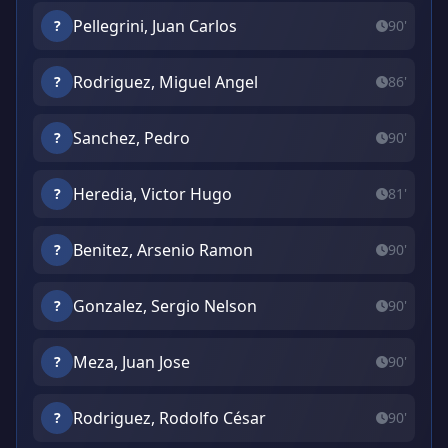
Pellegrini, Juan Carlos
?
90'
Rodriguez, Miguel Angel
?
86'
Sanchez, Pedro
?
90'
Heredia, Victor Hugo
?
81'
Benitez, Arsenio Ramon
?
90'
Gonzalez, Sergio Nelson
?
90'
Meza, Juan Jose
?
90'
Rodriguez, Rodolfo César
?
90'