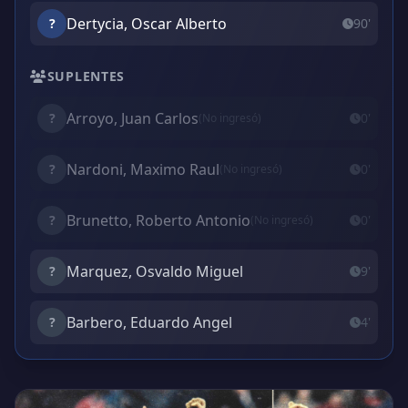
Dertycia, Oscar Alberto
?
90'
SUPLENTES
Arroyo, Juan Carlos
?
0'
(No ingresó)
Nardoni, Maximo Raul
?
0'
(No ingresó)
Brunetto, Roberto Antonio
?
0'
(No ingresó)
Marquez, Osvaldo Miguel
?
9'
Barbero, Eduardo Angel
?
4'