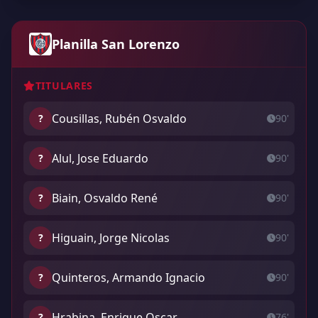
Planilla San Lorenzo
TITULARES
Cousillas, Rubén Osvaldo
?
90'
Alul, Jose Eduardo
?
90'
Biain, Osvaldo René
?
90'
Higuain, Jorge Nicolas
?
90'
Quinteros, Armando Ignacio
?
90'
Hrabina, Enrique Oscar
?
76'