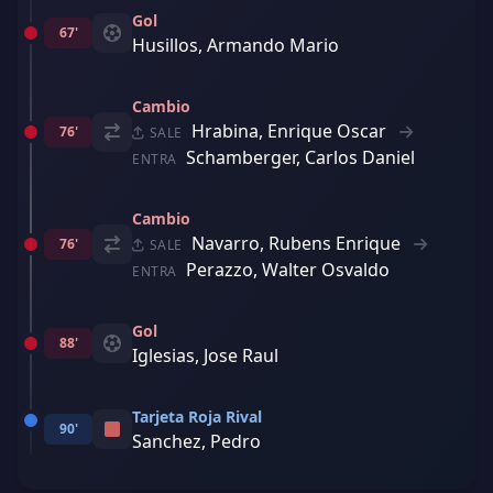
Gol
67'
Husillos, Armando Mario
Cambio
Hrabina, Enrique Oscar
76'
SALE
Schamberger, Carlos Daniel
ENTRA
Cambio
Navarro, Rubens Enrique
76'
SALE
Perazzo, Walter Osvaldo
ENTRA
Gol
88'
Iglesias, Jose Raul
Tarjeta Roja Rival
90'
Sanchez, Pedro