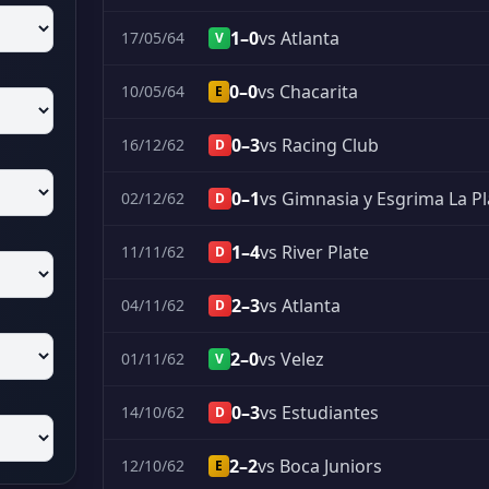
1–0
vs Atlanta
17/05/64
V
0–0
vs Chacarita
10/05/64
E
0–3
vs Racing Club
16/12/62
D
0–1
vs Gimnasia y Esgrima La Pl
02/12/62
D
1–4
vs River Plate
11/11/62
D
2–3
vs Atlanta
04/11/62
D
2–0
vs Velez
01/11/62
V
0–3
vs Estudiantes
14/10/62
D
2–2
vs Boca Juniors
12/10/62
E