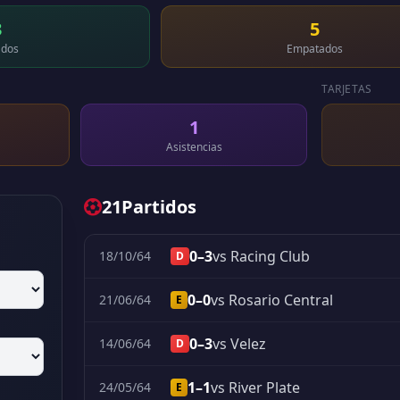
3
5
dos
Empatados
TARJETAS
1
Asistencias
21
Partidos
0–3
vs Racing Club
18/10/64
D
0–0
vs Rosario Central
21/06/64
E
0–3
vs Velez
14/06/64
D
1–1
vs River Plate
24/05/64
E