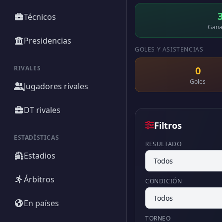
Técnicos
Gana
Presidencias
GOLES Y ASISTENCIAS
RIVALES
0
Goles
Jugadores rivales
DT rivales
Filtros
ESTADÍSTICAS
RESULTADO
Estadios
Árbitros
CONDICIÓN
En países
TORNEO