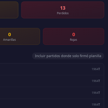
13
Perdidos
0
0
Amarillas
Rojas
Incluir partidos donde solo firmó planilla
1964
T
1964
T
1964
T
1964
T