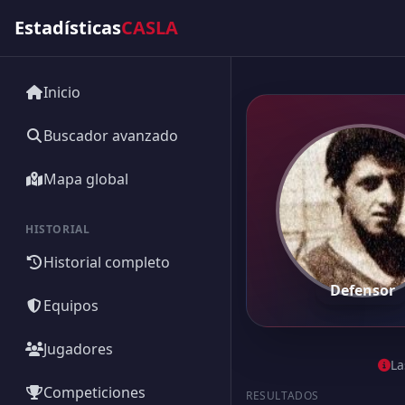
Estadísticas
CASLA
Inicio
Buscador avanzado
Mapa global
HISTORIAL
Historial completo
Defensor
Equipos
Jugadores
La
Competiciones
RESULTADOS