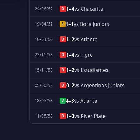
1–4
vs Chacarita
24/06/62
D
1–1
vs Boca Juniors
19/04/62
E
1–2
vs Atlanta
10/04/60
D
1–4
vs Tigre
23/11/58
D
1–2
vs Estudiantes
15/11/58
D
0–2
vs Argentinos Juniors
05/06/58
D
4–3
vs Atlanta
18/05/58
V
1–3
vs River Plate
11/05/58
D