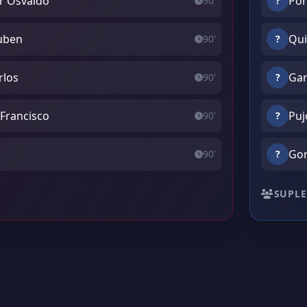
r Osvaldo
Por
90'
?
Ruben
Qui
90'
?
rlos
Gar
90'
?
 Francisco
Puj
90'
?
Gom
90'
?
SUPLE