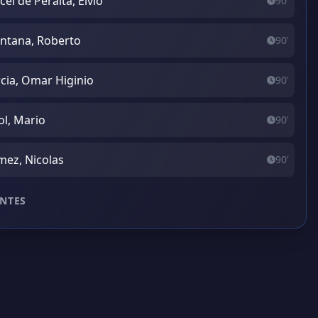
cel de Peralta, Elvio
90'
ntana, Roberto
90'
cia, Omar Higinio
90'
ol, Mario
90'
ez, Nicolas
90'
NTES