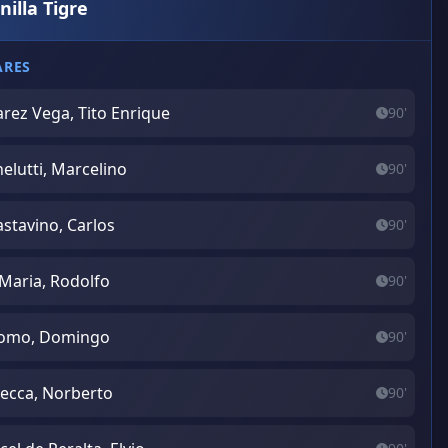
nilla Tigre
ARES
arez Vega, Tito Enrique
90'
elutti, Marcelino
90'
stavino, Carlos
90'
Maria, Rodolfo
90'
lomo, Domingo
90'
ecca, Norberto
90'