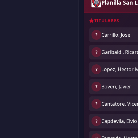
Planilla San 
TITULARES
Carrillo, Jose
?
Garibaldi, Ricar
?
Lopez, Hector 
?
Boveri, Javier
?
Cantatore, Vice
?
Capdevila, Elvio
?