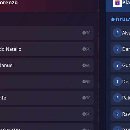
Lorenzo
Pla
TITUL
Alv
90'
?
do Natalio
Dan
90'
?
Manuel
Gua
90'
?
De 
90'
?
nte
Pa
90'
?
Rav
90'
?