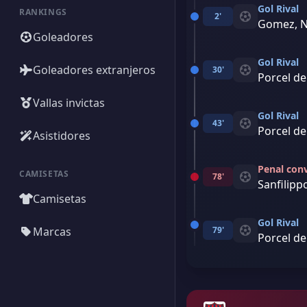
Gol Rival
RANKINGS
2'
Gomez, N
Goleadores
Gol Rival
Goleadores extranjeros
30'
Porcel de 
Vallas invictas
Gol Rival
43'
Porcel de 
Asistidores
Penal con
CAMISETAS
78'
Sanfilipp
Camisetas
Gol Rival
Marcas
79'
Porcel de 